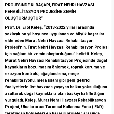
PROJESİNDE Kİ BAŞARI, FIRAT NEHRİ HAVZASI
REHABİLİTASYON PROJESİNE ZEMİN
OLUŞTURMUŞTUR”
Prof. Dr. Erol Keleş, “2013-2022 yılları arasında
yaklaşık on yıl boyunca uygulanan ve büyük başarılar
elde eden Murat Nehri Havzası Rehabilitasyon
Projesi’nin, Fırat Nehri Havzası Rehabilitasyon Projesi
için sağlam bir zemin oluşturduğunu” belirtti. Keleş,
Murat Nehri Havzası Rehabilitasyon Projesinde doğal
kaynakların bozulmasını önlemek, toprak koruma ve
erozyon kontrolü, ağaçlandırma, meşe
rehabilitasyonu, mera ıslahı gibi gelir getirici
faaliyetlerle üst havzada yaşayan halkın yoksulluğunu
azaltarak doğal kaynaklara olan baskıyı hafiflettiğini
vurguladı. Keleş, Murat Nehri Havzası Rehabilitasyon
Projesi, Uluslararası Tarımsal Kalkınma Fonu (IFAD)
tarafından bölgedeki en başarılı projeler arasında