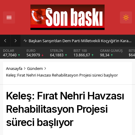
Başkan Sarışın’dan Dem Parti Milletvekili Koçyiğit’in Karakoçan’daki Konuşmasına Sert Tepki
DOLAR
EURO
STERLİN
BIST 100
GRAM GÜMÜŞ
BIT
47,7040
54,9979
64,1883
13.866,67
98,34
$6
Anasayfa
Gündem
Keleş: Fırat Nehri Havzası Rehabilitasyon Projesi süreci başlıyor
Keleş: Fırat Nehri Havzası
Rehabilitasyon Projesi
süreci başlıyor