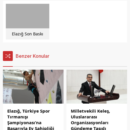
Elazığ Son Baskı
Benzer Konular
Elazığ, Türkiye Spor
Milletvekili Keleş,
Tırmanışı
Uluslararası
Şampiyonası’na
Organizasyonları
Başarıyla Ev Sahipliği
Gündeme Taşıdı