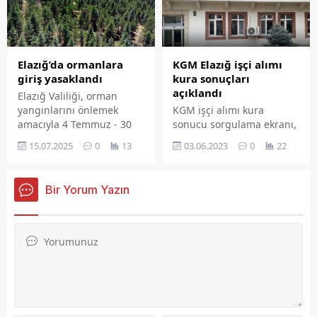
120.000 ton civarında
hububat alımı
gerçekleştiğini belirtti.
KGM Elazığ işçi alımı
Elazığ’da ormanlara
kura sonuçları
giriş yasaklandı
açıklandı
Elazığ Valiliği, orman
KGM işçi alımı kura
yangınlarını önlemek
sonucu sorgulama ekranı,
amacıyla 4 Temmuz - 30
30-31 Mayıs tarihlerinde
Eylül tarihleri arasında
03.06.2023
0
22
15.07.2025
0
13
tamamlanan kura
ormanlık alanlara
çekilişinin ardından isim
girişlerin yasaklandığını
listesi ile yayımlandı.
duyurdu. Piknik, mangal,
Bir Yorum Yazın
ateş yakma gibi
faaliyetlere de kısıtlama
getirildi.