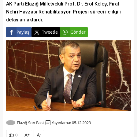
AK Parti Elazığ Milletvekili Prof. Dr. Erol Keleş, Fırat
Nehri Havzası Rehabilitasyon Projesi süreci ile ilgili
detayları aktardı.
Paylaş
Tweetle
Gönder
Elazığ Son Baskı
Yayınlama: 05.12.2023
A
+
A
-
0