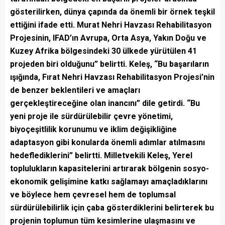
gösterilirken, dünya çapında da önemli bir örnek teşkil
ettiğini ifade etti. Murat Nehri Havzası Rehabilitasyon
Projesinin, IFAD’ın Avrupa, Orta Asya, Yakın Doğu ve
Kuzey Afrika bölgesindeki 30 ülkede yürütülen 41
projeden biri olduğunu” belirtti. Keleş, “Bu başarıların
ışığında, Fırat Nehri Havzası Rehabilitasyon Projesi’nin
de benzer beklentileri ve amaçları
gerçekleştireceğine olan inancını” dile getirdi. “Bu
yeni proje ile sürdürülebilir çevre yönetimi,
biyoçeşitlilik korunumu ve iklim değişikliğine
adaptasyon gibi konularda önemli adımlar atılmasını
hedeflediklerini” belirtti. Milletvekili Keleş, Yerel
toplulukların kapasitelerini artırarak bölgenin sosyo-
ekonomik gelişimine katkı sağlamayı amaçladıklarını
ve böylece hem çevresel hem de toplumsal
sürdürülebilirlik için çaba gösterdiklerini belirterek bu
projenin toplumun tüm kesimlerine ulaşmasını ve