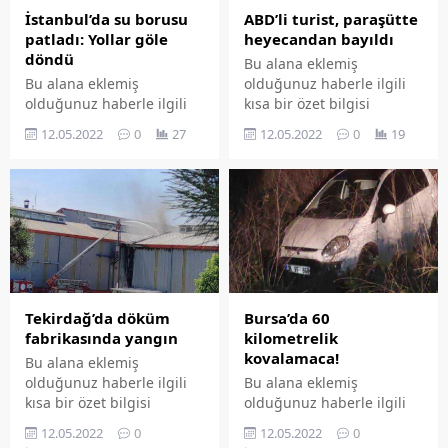
eklenmemişse bu alan boş
kalır.
İstanbul’da su borusu
ABD’li turist, paraşütte
kalır.
patladı: Yollar göle
heyecandan bayıldı
döndü
Bu alana eklemiş
Bu alana eklemiş
olduğunuz haberle ilgili
olduğunuz haberle ilgili
kısa bir özet bilgisi
kısa bir özet bilgisi
ekleyebilirsiniz. Bu metin
12.05.2022
0
27
12.05.2022
0
19
ekleyebilirsiniz. Bu metin
yazı düzenleme
yazı düzenleme
sayfasında "Özet"
sayfasında "Özet"
bölümünden eklenebilir.
bölümünden eklenebilir.
Özet eklenmişse başlık
Özet eklenmişse başlık
altında kalın olarak bu
altında kalın olarak bu
şekilde gösterilir,
şekilde gösterilir,
eklenmemişse bu alan boş
eklenmemişse bu alan boş
kalır.
kalır.
Tekirdağ’da döküm
Bursa’da 60
fabrikasında yangın
kilometrelik
kovalamaca!
Bu alana eklemiş
olduğunuz haberle ilgili
Bu alana eklemiş
kısa bir özet bilgisi
olduğunuz haberle ilgili
ekleyebilirsiniz. Bu metin
kısa bir özet bilgisi
12.05.2022
0
12.05.2022
0
yazı düzenleme
ekleyebilirsiniz. Bu metin