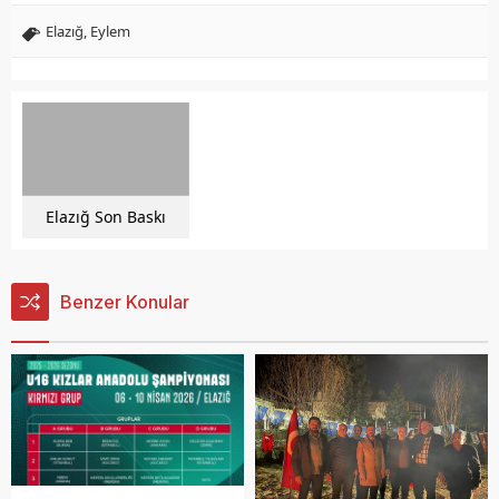
Elazığ
,
Eylem
Elazığ Son Baskı
Benzer Konular