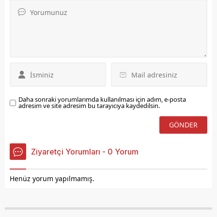
Cumhurbaşkanı
Erdoğan'ın sorunun
çözülmesi için gerekli
talimatları verdiğini
söyledi.
Daha sonraki yorumlarımda kullanılması için adım, e-posta
adresim ve site adresim bu tarayıcıya kaydedilsin.
Ziyaretçi Yorumları - 0 Yorum
Henüz yorum yapılmamış.