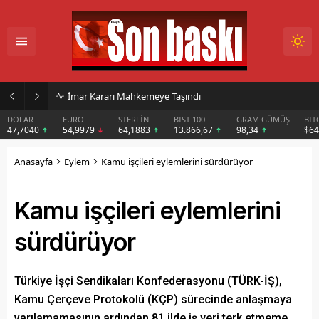
İmar Kararı Mahkemeye Taşındı
DOLAR
EURO
STERLİN
BIST 100
GRAM GÜMÜŞ
BIT
47,7040
54,9979
64,1883
13.866,67
98,34
$6
Anasayfa
Eylem
Kamu işçileri eylemlerini sürdürüyor
Kamu işçileri eylemlerini
sürdürüyor
Türkiye İşçi Sendikaları Konfederasyonu (TÜRK-İŞ),
Kamu Çerçeve Protokolü (KÇP) sürecinde anlaşmaya
varılamamasının ardından 81 ilde iş yeri terk etmeme