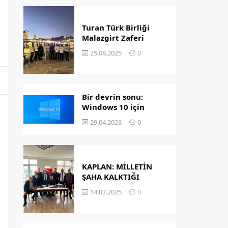
Turan Türk Birliği
Malazgirt Zaferi
Kutlamalarında
25.08.2025
0
Bir devrin sonu:
Windows 10 için
destek bitiyor!
29.04.2023
0
KAPLAN: MİLLETİN
ŞAHA KALKTIĞI
GÜNDÜR
14.07.2025
0