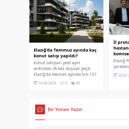
'Gönül köprülerimizi
için de
güçlendirmeye devam ediyoruz'
istendi. 
sözleriyle paylaştı.
gerçekle
medya h
paylaşı
Başkanı
Yurtbaş
Sayın Ni
İl pro
hastan
Elazığ’da Temmuz ayında kaç
komise
konut satışı yapıldı?
Elazığ P
Konut satışları yedi ayın
yaralana
ardından ilk kez düşüşe geçti.
komiser
Elazığ'da Haziran ayında bin 157
25.07.
hastaned
konut satılırken, bu rakam
16.08.2023
0
95
temmuz ayında 227 azalarak, 930
oldu.
Bir Yorum Yazın