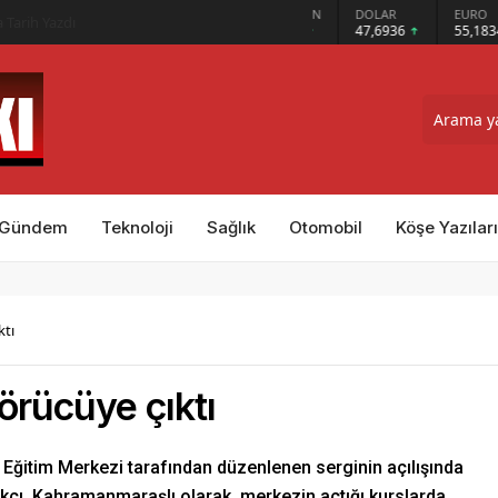
GRAM ALTIN
DOLAR
EURO
ındı
6.659,26
47,6936
55,1834
Gündem
Teknoloji
Sağlık
Otomobil
Köşe Yazıları
ktı
örücüye çıktı
k Eğitim Merkezi tarafından düzenlenen serginin açılışında
ı, Kahramanmaraşlı olarak, merkezin açtığı kurslarda