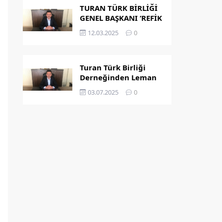
TURAN TÜRK BİRLİĞİ
GENEL BAŞKANI ‘REFİK
KAPLAN’ OLDU
12.03.2025
0
Turan Türk Birliği
Derneğinden Leman
Dergisi’nin
03.07.2025
0
Peygamber
Karikatürü Hakkında
Açıklama