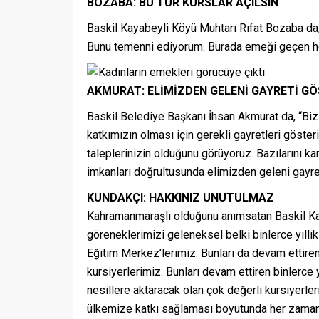
BOZABA: BU TÜR KURSLAR AÇILSIN
Baskil Kayabeyli Köyü Muhtarı Rıfat Bozaba da, “
Bunu temenni ediyorum. Burada emeği geçen ho
AKMURAT: ELİMİZDEN GELENİ GAYRETİ G
Baskil Belediye Başkanı İhsan Akmurat da, “Bizl
katkımızın olması için gerekli gayretleri göste
taleplerinizin olduğunu görüyoruz. Bazılarını ka
imkanları doğrultusunda elimizden geleni gayre
KUNDAKÇI: HAKKINIZ UNUTULMAZ
Kahramanmaraşlı olduğunu anımsatan Baskil Ka
göreneklerimizi geleneksel belki binlerce yıllı
Eğitim Merkez’lerimiz. Bunları da devam ettiren 
kursiyerlerimiz. Bunları devam ettiren binlerce y
nesillere aktaracak olan çok değerli kursiyerle
ülkemize katkı sağlaması boyutunda her zaman 