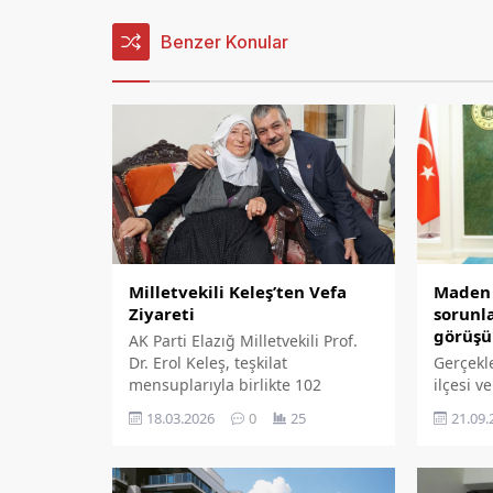
Benzer Konular
Milletvekili Keleş’ten Vefa
Maden 
Ziyareti
sorunl
görüşü
AK Parti Elazığ Milletvekili Prof.
Dr. Erol Keleş, teşkilat
Gerçek
mensuplarıyla birlikte 102
ilçesi v
yaşındaki İnci nineyi ziyaret etti.
sorunla
18.03.2026
0
25
21.09.
Samimi bir atmosferde geçen
projeler
ziyarette asırlık çınarın elini öpüp
Harput’
hayır duasını alan Keleş, o anları
Miraslar