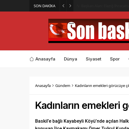
SON DAKİKA
İmar Kararı Mahkemeye Taş
Anasayfa
Dünya
Siyaset
Spor
Anasayfa
Gündem
Kadınların emekleri görücüye çı
Kadınların emekleri g
Baskil’e bağlı Kayabeyli Köyü’nde açılan Hal
konuşan İlçe Kaymakamı Ömer Tuğrul Kundakç