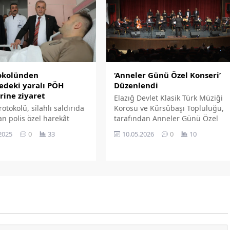
 Bakan Kurum’dan destek
Milletvekili Nazırlı
şen ziyarete ilişkin sosyal
esabından yaptığı
mda: “Maden Belediye
mız Sayın Musa Orhan ve
ı Belediye Başkanımız
hat...
‘Anneler Günü Özel Konseri’
tokolünden
Düzenlendi
edeki yaralı PÖH
rine ziyaret
Elazığ Devlet Klasik Türk Müziği
Korosu ve Kürsübaşı Topluluğu,
rotokolü, silahlı saldırıda
tarafından Anneler Günü Özel
n polis özel harekât
Konseri düzenlendi.
i Furkan Pazarbaşı'nı
10.05.2026
0
10
2025
0
33
e ziyaret etti.