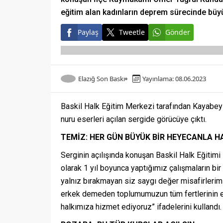
eğitim alan kadınların deprem sürecinde büyü
Paylaş
Tweetle
Gönder
Elazığ Son Baskı
Yayınlama: 08.06.2023
Baskil Halk Eğitim Merkezi tarafından Kayabeyl
nuru eserleri açılan sergide görücüye çıktı.
TEMİZ: HER GÜN BÜYÜK BİR HEYECANLA H
Serginin açılışında konuşan Baskil Halk Eğiti
olarak 1 yıl boyunca yaptığımız çalışmaların bi
yalnız bırakmayan siz saygı değer misafirlerim
erkek demeden toplumumuzun tüm fertlerinin eği
halkımıza hizmet ediyoruz” ifadelerini kullandı.