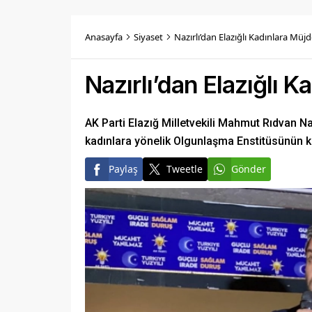
Anasayfa
Siyaset
Nazırlı’dan Elazığlı Kadınlara Müjd
Nazırlı’dan Elazığlı K
AK Parti Elazığ Milletvekili Mahmut Rıdvan N
kadınlara yönelik Olgunlaşma Enstitüsünün k
Paylaş
Tweetle
Gönder