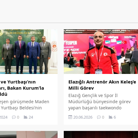
Elazığlı Antrenör Akın Keleş’e
ve Yurtbaşı’nın
Milli Görev
arı, Bakan Kurum’la
ldü
Elazığ Gençlik ve Spor İl
Müdürlüğü bünyesinde görev
leşen görüşmede Maden
yapan başarılı taekwondo
e Yurtbaşı Beldesi’nin
antrenörü Akın Keleş, iki önemli
rı ve yapılması planlanan
20.06.2026
0
6
2024
0
24
uluslararası organizasyonda
 masaya yatırıldı. Ayrıca
Büyükler Milli Takım Antrenörü
un Unesco Dünya
olarak ülkemizi temsil edecek.
ı listesinde yer alması