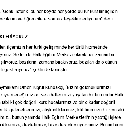
Gönül ister ki bu her köyde her yerde bu tür kurslar açılsın.
calarım ve öğrencilere sonsuz teşekkür ediyorum” dedi.
ÖSTERİYORUZ
er; ilçemizin her türlü gelişiminde her türlü hizmetinde
riyoruz. Sizler de Halk Eğitim Merkezi olarak her zaman bir
rşılıyoruz, bazılarını zamana bırakıyoruz, bazıları da o günün
ti gösteriyoruz” şeklinde konuştu.
ymakamı Ömer Tuğrul Kundakçı, “Bizim geleneklerimizi,
k diyebileceğimiz örf ve adetlerimizi yaşatan bir kurumdur Halk
tabi ki çok değerli kurs hocalarımız ve bir o kadar değerli
ıllık geleneklerimizi, alışkanlıklarımızı, kültürümüzü bir sonraki
rimiz… bunun yanında Halk Eğitim Merkezleri’nin yaptığı işlere
ülkemize, devletimize, bize destek oluyorsunuz. Bunun birini