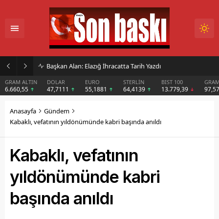
İmar Kararı Mahkemeye Taşındı
DOLAR
EURO
STERLİN
BIST 100
GRAM GÜMÜŞ
BI
47,7111
55,1881
64,4139
13.779,39
97,57
$6
Anasayfa
Gündem
Kabaklı, vefatının yıldönümünde kabri başında anıldı
Kabaklı, vefatının
yıldönümünde kabri
başında anıldı