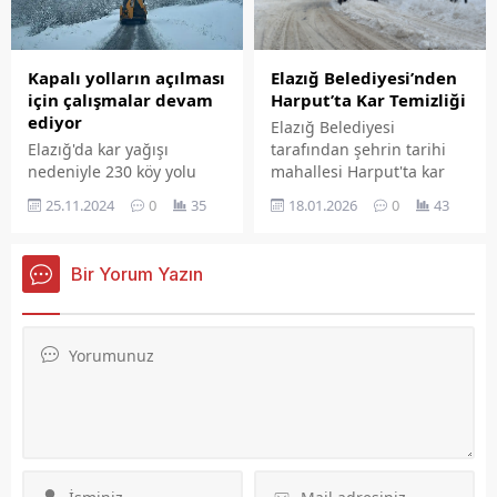
alanda gelişmiş, istikrar
içinde büyüyen, içinde
bulunduğumuz yüzyılın
Elazığ Belediyesi’nden
Kapalı yolların açılması
Güçlü Türkiye’si sizlerin
Harput’ta Kar Temizliği
için çalışmalar devam
omuzlarında yükselecektir.
ediyor
Elazığ Belediyesi
tarafından şehrin tarihi
Elazığ'da kar yağışı
mahallesi Harput'ta kar
nedeniyle 230 köy yolu
temizleme çalışması
kapandı. İl Özel İdaresi
18.01.2026
0
43
25.11.2024
0
35
gerçekleştirildi.
ekipleri, kapalı köy
yollarının açılması için
çalışmalarına devam
Bir Yorum Yazın
ediyor.