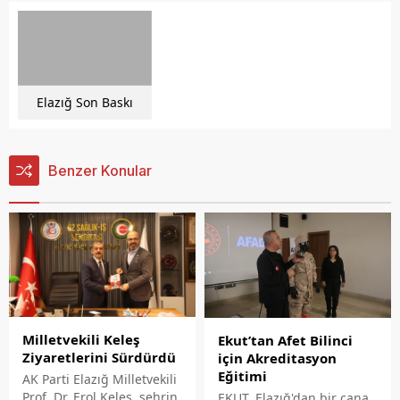
Elazığ Son Baskı
Benzer Konular
Milletvekili Keleş
Ekut’tan Afet Bilinci
Ziyaretlerini Sürdürdü
için Akreditasyon
Eğitimi
AK Parti Elazığ Milletvekili
Prof. Dr. Erol Keleş, şehrin
EKUT, Elazığ'dan bir cana