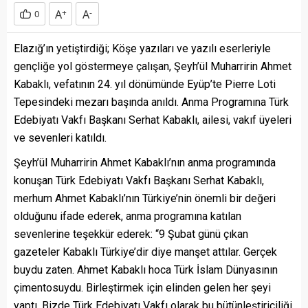
A
+
A
-
0
Elazığ’ın yetiştirdiği; Köşe yazıları ve yazılı eserleriyle
gençliğe yol göstermeye çalışan, Şeyh’ül Muharririn Ahmet
Kabaklı, vefatının 24. yıl dönümünde Eyüp’te Pierre Loti
Tepesindeki mezarı başında anıldı. Anma Programına Türk
Edebiyatı Vakfı Başkanı Serhat Kabaklı, ailesi, vakıf üyeleri
ve sevenleri katıldı.
Şeyh’ül Muharririn Ahmet Kabaklı’nın anma programında
konuşan Türk Edebiyatı Vakfı Başkanı Serhat Kabaklı,
merhum Ahmet Kabaklı’nın Türkiye’nin önemli bir değeri
olduğunu ifade ederek, anma programına katılan
sevenlerine teşekkür ederek: “9 Şubat günü çıkan
gazeteler Kabaklı Türkiye’dir diye manşet attılar. Gerçek
buydu zaten. Ahmet Kabaklı hoca Türk İslam Dünyasının
çimentosuydu. Birleştirmek için elinden gelen her şeyi
yaptı. Bizde Türk Edebiyatı Vakfı olarak bu bütünleştiriciliği