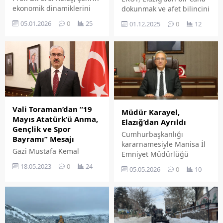
ekonomik dinamiklerini
dokunmak ve afet bilincini
yerinde incelemek
güçlendirmek için
05.01.2026
0
25
01.12.2025
0
12
amacıyla Elazığ Organize
akreditasyon öncesi
Sanayi Bölgesi ve Öz
eğitimlerini tamamladı
Sağlık-İş Sendikası Elazığ
Şubesi'ni ziyaret etti.
Vali Toraman’dan “19
Müdür Karayel,
Mayıs Atatürk’ü Anma,
Elazığ’dan Ayrıldı
Gençlik ve Spor
Cumhurbaşkanlığı
Bayramı” Mesajı
kararnamesiyle Manisa İl
Gazi Mustafa Kemal
Emniyet Müdürlüğü
ATATÜRK, ‘Bütün ümidim
görevine atanan Adnan
18.05.2023
0
24
05.05.2026
0
10
gençliktedir!’ diyerek,
Karayel, Elazığ'daki üç
bugünü Türk gençliğine
yıllık görev süresini
armağan etmiştir.
tamamlayarak duygusal
Kendinize güvenin ve
bir mesajla veda etti.
ülkemize faydalı olacak
çalışmalar yapın. Her