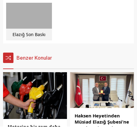
Elazığ Son Baskı
Benzer Konular
Haksen Heyetinden
Müsi̇ad Elazığ Şubesi’ne
Motorine bir zam daha
Nezaket Ziyareti
geliyor!
HAKSEN Konfederasyonu