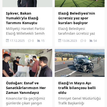
Işıkver, Bakan
Elazığ Belediyesi’nin
Yumaklı’yla Elazığ
ücretsiz yaz spor
Tarımını Konuştu
kursları başlıyor
Milliyetçi Hareket Partisi
Elazığ Belediyesi
Elazığ Milletvekili Semih
tarafından ücretsiz yaz
Işıkver, Türkiye Büyük
spor okulları açılacak.
17.12.2025
0
15
13.06.2023
0
54
Millet Meclisi 2026 yılı
Kurslara başvurular 16
bütçe görüşmeleri
Haziran'da başlayacak.
öncesinde Tarım ve
Orman Bakanı İbrahim
Yumaklı'yla bir araya
geldi. Işıkver görüşmede
Elazığ tarımı için çok
önemli olan Sulama
Projeleri, Elazığ'da Bağcılık
Özdoğan: Esnaf ve
Elazığ’ın Mayıs Ayı
Araştırma Enstitüsü
Sanatkârlarımızın Her
trafik bilançosu belli
kurulması, Baskil Gıda
Zaman Yanındayız
oldu
OSB ve Baskil Altunuşağı
Kovancılar'da geçtiğimiz
Emniyet Genel Müdürlüğü
köyündeki sulama
günlerde çıkan yangın
Trafik Başkanlığı
projesinin