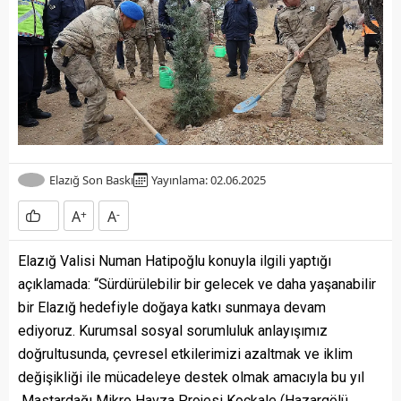
Elazığ Son Baskı
Yayınlama: 02.06.2025
A
+
A
-
Elazığ Valisi Numan Hatipoğlu konuyla ilgili yaptığı
açıklamada: “Sürdürülebilir bir gelecek ve daha yaşanabilir
bir Elazığ hedefiyle doğaya katkı sunmaya devam
ediyoruz. Kurumsal sosyal sorumluluk anlayışımız
doğrultusunda, çevresel etkilerimizi azaltmak ve iklim
değişikliği ile mücadeleye destek olmak amacıyla bu yıl
Mastardağı Mikro Havza Projesi Koçkale (Hazargölü