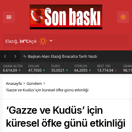
Açık
Elazığ,
34
°C
İmar Kararı Mahkemeye Taşındı
DOLAR
EURO
STERLİN
BIST 100
GRAM GÜMÜŞ
BIT
47,7050
55,0521
64,2055
13.774,94
98,11
$6
Anasayfa
Gündem
‘Gazze ve Kudüs’ için küresel öfke günü etkinliği
‘Gazze ve Kudüs’ için
küresel öfke günü etkinliği