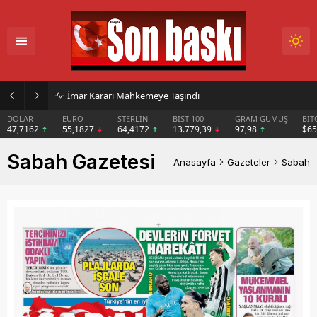
İmar Kararı Mahkemeye Taşındı
DOLAR
EURO
STERLİN
BIST 100
GRAM GÜMÜŞ
BIT
47,7162
55,1827
64,4172
13.779,39
97,98
$6
Sabah Gazetesi
Anasayfa
Gazeteler
Sabah