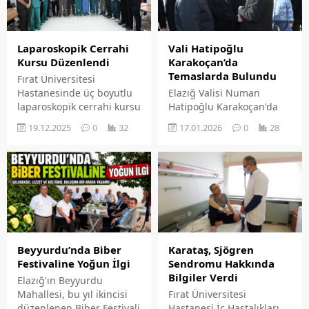
Vali Hatipoğlu
Laparoskopik Cerrahi
Karakoçan’da
Kursu Düzenlendi
Temaslarda Bulundu
Fırat Üniversitesi
Elazığ Valisi Numan
Hastanesinde üç boyutlu
Hatipoğlu Karakoçan'da
laparoskopik cerrahi kursu
bir dizi temaslarda
düzenlendi
17.01.2026
0
28
19.12.2025
0
32
bulunarak hem kurumları
ziyaret etti hem de
vatandaşlarla bir araya
geldi.
Beyyurdu’nda Bi̇ber
Karataş, Sjögren
Festi̇vali̇ne Yoğun İlgi̇
Sendromu Hakkında
Bilgiler Verdi
Elazığ'ın Beyyurdu
Mahallesi, bu yıl ikincisi
Fırat Üniversitesi
düzenlenen Biber Festivali
Hastanesi İç Hastalıkları