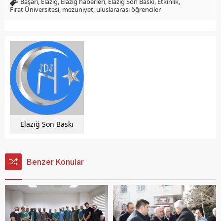
Başarı
,
Elazığ
,
Elazığ haberleri
,
Elazığ Son Baskı
,
Etkinlik
,
Fırat Üniversitesi
,
mezuniyet
,
uluslararası öğrenciler
Elazığ Son Baskı
Benzer Konular