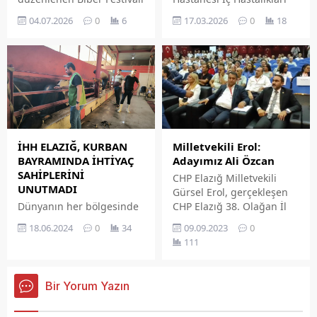
ile renkli görüntülere ev
Anabilim Dalı Romatoloji
04.07.2026
0
6
17.03.2026
0
18
sahipliği yaptı. Mahalle
Bilim Dalı Öğretim Üyesi
sakinleri ile çok sayıda
Doç. Dr. Ahmet KARATAŞ,
davetlinin bir araya
Sjögren sendromu
geldiği festivalde,
hakkında bilgiler verdi.
Elazığ'ın yöresel lezzetleri
ve kültürel değerleri ön
plana çıkarıldı.
İHH ELAZIĞ, KURBAN
Milletvekili Erol:
BAYRAMINDA İHTİYAÇ
Adayımız Ali Özcan
SAHİPLERİNİ
CHP Elazığ Milletvekili
UNUTMADI
Gürsel Erol, gerçekleşen
Dünyanın her bölgesinde
CHP Elazığ 38. Olağan İl
ihtiyaç sahibi mazlumlara
Kongresi'nde yaptığı
18.06.2024
0
34
09.09.2023
0
yardım ulaştırmada
açıklamada Ali Özcan'a
111
önemli bir başarı, güven
Belediye Başkanlığı adayı
ve saygınlık elde eden IHH
olması adına teklifte
Elazığ Şubesi, Kurban
bulunacağını ifade etti.
Bir Yorum Yazın
Bayramında da
faaliyetlerini sürdürdü.