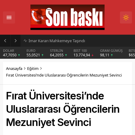
İmar Kararı Mahkemeye Taşındı
DOLAR
EURO
STERLİN
BIST 100
GRAM GÜMÜŞ
BIT
47,7050
55,0521
64,2055
13.774,94
98,11
$6
Anasayfa
Eğitim
Fırat Üniversitesi’nde Uluslararası Öğrencilerin Mezuniyet Sevinci
Fırat Üniversitesi’nde
Uluslararası Öğrencilerin
Mezuniyet Sevinci