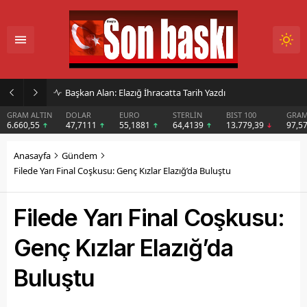
İmar Kararı Mahkemeye Taşındı
DOLAR
EURO
STERLİN
BIST 100
GRAM GÜMÜŞ
BIT
47,7111
55,1881
64,4139
13.779,39
97,57
$6
Anasayfa
Gündem
Filede Yarı Final Coşkusu: Genç Kızlar Elazığ’da Buluştu
Filede Yarı Final Coşkusu:
Genç Kızlar Elazığ’da
Buluştu