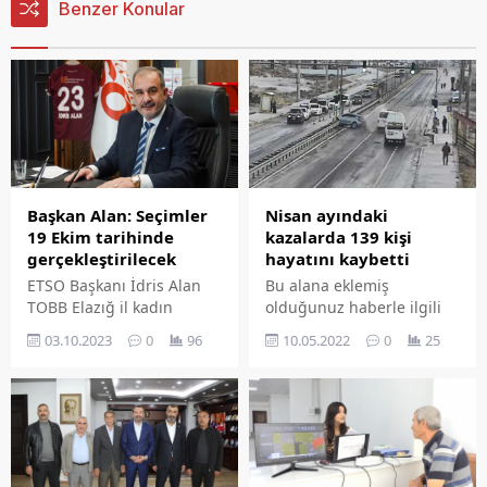
Benzer Konular
Başkan Alan: Seçimler
Nisan ayındaki
19 Ekim tarihinde
kazalarda 139 kişi
gerçekleştirilecek
hayatını kaybetti
ETSO Başkanı İdris Alan
Bu alana eklemiş
TOBB Elazığ il kadın
olduğunuz haberle ilgili
girişimciler kurulu ve
kısa bir özet bilgisi
03.10.2023
0
96
10.05.2022
0
25
genç girişimciler kurulu
ekleyebilirsiniz. Bu metin
aday başvurularının
yazı düzenleme
tamamlandığını kaydetti.
sayfasında "Özet"
bölümünden eklenebilir.
Özet eklenmişse başlık
altında kalın olarak bu
şekilde gösterilir,