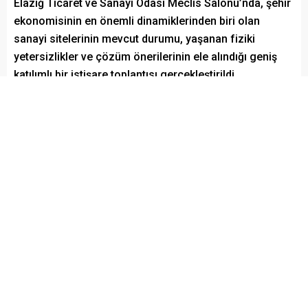
Elazığ Ticaret ve Sanayi Odası Meclis Salonu’nda, şehir
ekonomisinin en önemli dinamiklerinden biri olan
sanayi sitelerinin mevcut durumu, yaşanan fiziki
yetersizlikler ve çözüm önerilerinin ele alındığı geniş
katılımlı bir istişare toplantısı gerçekleştirildi.
Paylaş
Tweetle
Gönder
Elazığ Son Baskı
Yayınlama: 16.05.2026