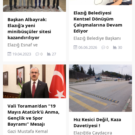
eklenmemişse bu alan boş
kalır.
Elazığ Belediyesi
Kentsel Dönüşüm
Başkan Albayrak:
Çalışmalarına Devam
Elazığ’a yeni
Ediyor
minibüsçüler sitesi
kazandırılıyor
Elazığ Belediye Başkanı
Şahin Şerifoğulları
Elazığ Esnaf ve
06.06.2026
0
30
öncülüğünde Elazığ
Sanatkârlar Karma Oda
19.04.2023
0
27
Belediyesi, depreme
Başkanı Hakan Albayrak,
dayanıklı modern
Elazığ'da yeni bir
konutlarla vatandaşların
minibüsçüler sitesi inşa
yaşam kalitesine güven ve
edileceğini açıkladı.
konfor kazandırma hedefi
ile kentsel dönüşüm
çalışmalarını sürdürüyor.
Vali Toraman’dan “19
Mayıs Atatürk’ü Anma,
Gençlik ve Spor
Hız Kesici Değil, Kaza
Bayramı” Mesajı
Davetiyesi !
Gazi Mustafa Kemal
Elazığ’da Çaydaçıra