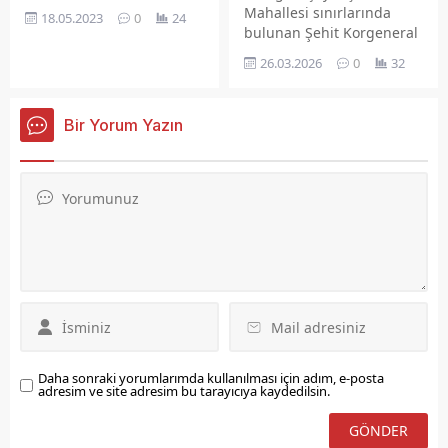
ATATÜRK, ‘Bütün ümidim
Mahallesi sınırlarında
18.05.2023
0
24
gençliktedir!’ diyerek,
bulunan Şehit Korgeneral
bugünü Türk gençliğine
HulusiSayın Caddesi’nde
26.03.2026
0
32
armağan etmiştir.
yapılan hız kesici kasis,
Kendinize güvenin ve
trafik güvenliğini
ülkemize faydalı olacak
sağlamakyerine sürücüler
Bir Yorum Yazın
çalışmalar yapın. Her
için adeta “ölüm tuzağına”
alanda gelişmiş, istikrar
dönüştü. Şehrin en yoğun
içinde büyüyen, içinde
ulaşımakslarından biri
bulunduğumuz yüzyılın
olan ve Keban yolu
Güçlü Türkiye’si sizlerin
bağlantısını sağlayan
omuzlarında yükselecektir.
güzergahtauygulanan
sistem, ani fren ve
çarpışma riskini artırarak
tepkilere neden oldu.
YOĞUN TRAFİKTE ANİ
FREN KABUSUGün
boyunca...
Daha sonraki yorumlarımda kullanılması için adım, e-posta
adresim ve site adresim bu tarayıcıya kaydedilsin.