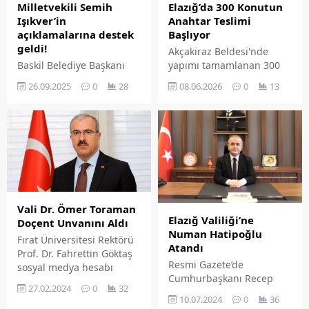
Elazığ’da 300 Konutun
Milletvekili Semih
Anahtar Teslimi
Işıkver’in
Başlıyor
açıklamalarına destek
geldi!
Akçakiraz Beldesi'nde
yapımı tamamlanan 300
Baskil Belediye Başkanı
afet konutunda anahtar
Tuncer Turus, Baskil İl
08.06.2026
0
13
26.09.2025
0
28
teslim süreci 8 Haziran
Genel Meclis Üyesi Refik
Pazartesi gününden
Kürşat ve MHP Baskil İlçe
itibaren başlıyor.
Başkanı Vehbi Genç,
Milletvekili Semih Işıkver'e
Baskil kayısısının Malatya
kayısısından ayrı olarak
pazarda yerini alabilmesi
ile ilgili yaptığı
açıklamaları için teşekkür
Vali Dr. Ömer Toraman
ettiler.
Elazığ Valiliği’ne
Doçent Unvanını Aldı
Numan Hatipoğlu
Fırat Üniversitesi Rektörü
Atandı
Prof. Dr. Fahrettin Göktaş
Resmi Gazete’de
sosyal medya hesabı
Cumhurbaşkanı Recep
üzerinden yaptığı
27.02.2024
0
32
Tayyip Erdoğan’ın
paylaşımla haberi
10.07.2024
0
36
imzasıyla atama kararları
duyurdu. Rektörü Prof. Dr.