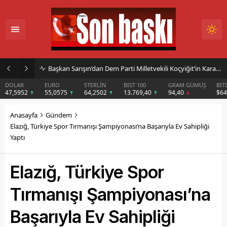
Başkan Sarışın’dan Dem Parti Milletvekili Koçyiğit’in Karakoçan’daki Konuşmasına Sert Tepki
DOLAR
EURO
STERLİN
BIST 100
GRAM GÜMÜŞ
BIT
47,5952
55,0575
64,2502
13.769,40
94,40
$6
Anasayfa
Gündem
Elazığ, Türkiye Spor Tırmanışı Şampiyonası’na Başarıyla Ev Sahipliği
Yaptı
Elazığ, Türkiye Spor
Tırmanışı Şampiyonası’na
Başarıyla Ev Sahipliği