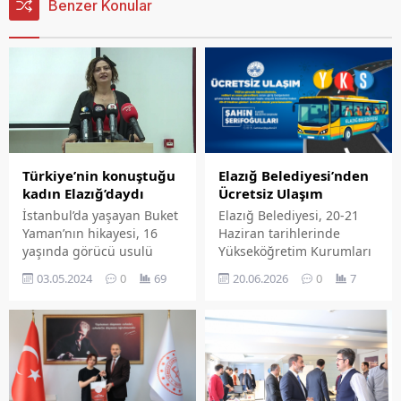
Benzer Konular
Türkiye’nin konuştuğu
Elazığ Belediyesi’nden
kadın Elazığ’daydı
Ücretsiz Ulaşım
İstanbul’da yaşayan Buket
Elazığ Belediyesi, 20-21
Yaman’nın hikayesi, 16
Haziran tarihlerinde
yaşında görücü usulü
Yükseköğretim Kurumları
evlilik yapmasıyla başladı.
Sınavı'na (YKS) girecek
03.05.2024
0
69
20.06.2026
0
7
Eşinin ailesiyle birlikte
öğrenciler, veliler ve sınav
yaşayan lise öğrenimini
görevlileri için ücretsiz
de yarıda bırakan Buket,
ulaşım desteği sunacak.
hem dayak yedi hem de
işkence gördü. 3 aylık
hamileyken, kocası
Ukraynalı bir kadın ile