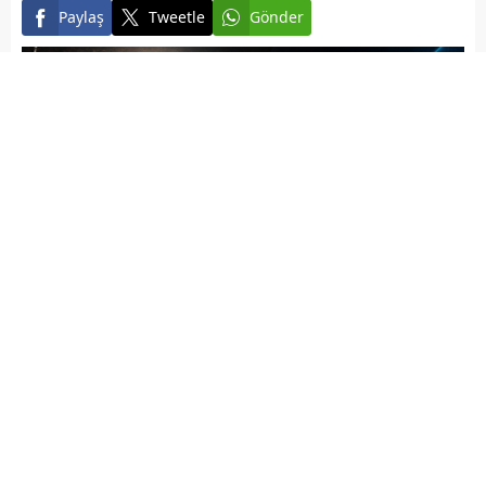
Paylaş
Tweetle
Gönder
Elazığ Son Baskı
Yayınlama: 07.07.2026
A
+
A
-
Türkiye Özel Kurslar Platformu Derneği KURSDER Elazığ
Şubesi’nde gerçekleştirilen genel kurulda, yeni başkan