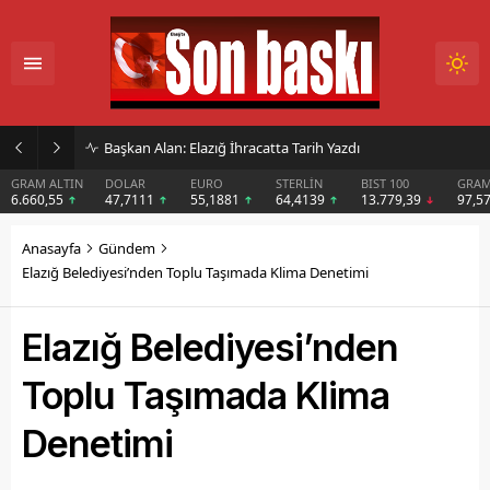
İmar Kararı Mahkemeye Taşındı
DOLAR
EURO
STERLİN
BIST 100
GRAM GÜMÜŞ
BIT
47,7111
55,1881
64,4139
13.779,39
97,57
$6
Anasayfa
Gündem
Elazığ Belediyesi’nden Toplu Taşımada Klima Denetimi
Elazığ Belediyesi’nden
Toplu Taşımada Klima
Denetimi