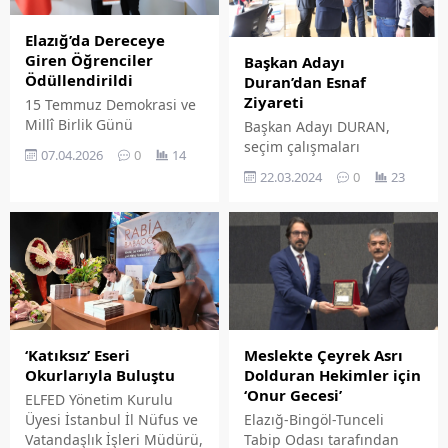
birlikte yaşamaya
başlayarak evi terk etti.
Elazığ’da Dereceye
Uzun süre eşinden hiçbir
Giren Öğrenciler
Başkan Adayı
haber alamayan Buket,...
Ödüllendirildi
Duran’dan Esnaf
Ziyareti
15 Temmuz Demokrasi ve
Millî Birlik Günü
Başkan Adayı DURAN,
kapsamında düzenlenen
seçim çalışmaları
07.04.2026
0
14
15 Temmuz Demokrasi
kapsamında Elazığ
22.03.2024
0
23
Yarışmaları Ödül
Şehirlerarası Otobüs
Programı, Elazığ İl Millî
Terminali, Fırat Elektrik
Eğitim Müdürü Beraat
Dağıtım A. Ş Müdürlüğü,
Şahin'in katılımıyla
TEİAŞ 13. Bölge
gerçekleştirildi.
Müdürlüğü ve şehrimizde
faaliyet gösteren
işletmeleri ziyaret etti.
Başkan Adayı DURAN,
ziyaretle ilgili yaptığı
Meslekte Çeyrek Asrı
‘Katıksız’ Eseri
değerlendirmede, şunları
Dolduran Hekimler için
Okurlarıyla Buluştu
söyledi: ‘’Seçim
‘Onur Gecesi’
ELFED Yönetim Kurulu
çalışmalarımıza hız
Elazığ-Bingöl-Tunceli
Üyesi İstanbul İl Nüfus ve
kesmeden, durmadan,
Tabip Odası tarafından
Vatandaşlık İşleri Müdürü,
yorulmadan devam