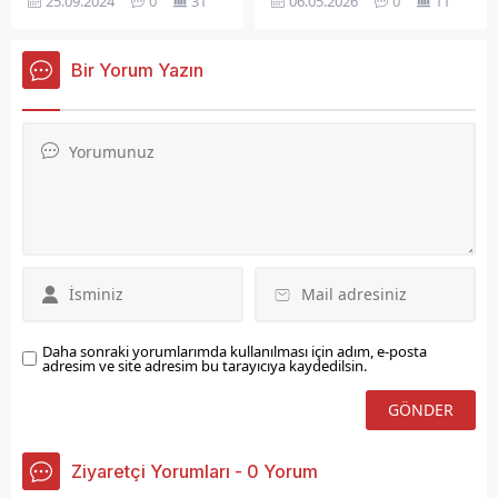
06.05.2026
0
11
25.09.2024
0
31
Oturumların birinci
Koordinatörü İbrahim
birleşiminde gündem
Sertaç Yılmaz, Muhasebe
maddeleri ve önergeler
Koordinatörü İlhan
Bir Yorum Yazın
görüşülerek karara
Çalışkan OSB Bölge
bağlandı.
Müdürümüz Mehmet
Yaşar Demirel'i ziyaret
ettiler.
Daha sonraki yorumlarımda kullanılması için adım, e-posta
adresim ve site adresim bu tarayıcıya kaydedilsin.
Ziyaretçi Yorumları - 0 Yorum