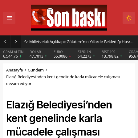
Başkan Sarışın’dan Dem Parti Milletvekili Koçyiğit’in Karakoçan’daki Konuşmasına Sert Tepki
DOLAR
EURO
STERLİN
BIST 100
GRAM GÜMÜŞ
BIT
47,7013
55,0086
64,2273
13.798,82
95,67
$6
Anasayfa
Gündem
Elazığ Belediyesi’nden kent genelinde karla mücadele çalışması
devam ediyor
Elazığ Belediyesi’nden
kent genelinde karla
mücadele çalışması