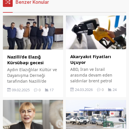
Benzer Konular
Akaryakıt Fiyatları
Nazilli’de Elazığ
Uçuyor
Kürsübaşı gecesi
ABD, İran ve İsrail
Aydın Elazığlılar Kültür ve
arasında devam eden
Dayanışma Derneği
saldırılar brent petrol
tarafından Nazilli'de
fiyatlarını doğrudan
Elazığ kürsübaşı gecesi
24.03.2026
0
24
09.02.2025
0
17
etkiliyor. Brent petrolün
düzenlendi.
varil fiyatı enerji
altyapılarını hedef alan
saldırılar ve Hürmüz
Boğazı'ndaki gelişmelerin
etkisiyle pozitif seyir
izliyor.