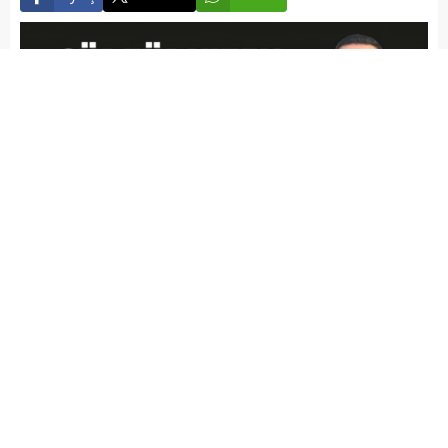
Elazığ Son Baskı
Yayınlama: 28.01.2024
A
+
A
-
Adayların konuşmalarından sonra yapılan oylamada toplam
108 oy kullanıldı. 2 oyun geçersiz sayıldığı seçimde
Serkan Gürtürk 71 oy, Metin Çöteli 19 oy, İsmail Ekrem Katı