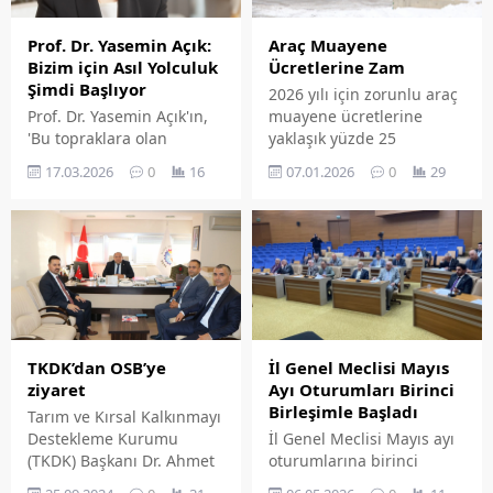
Prof. Dr. Yasemin Açık:
Araç Muayene
Bizim için Asıl Yolculuk
Ücretlerine Zam
Şimdi Başlıyor
2026 yılı için zorunlu araç
Prof. Dr. Yasemin Açık'ın,
muayene ücretlerine
'Bu topraklara olan
yaklaşık yüzde 25
borcum' diyerek 17 Mart
oranında zam yapıldı.
17.03.2026
0
16
07.01.2026
0
29
2016'da üretime başladığı
Yeniden değerleme
Seza Çimento 10 yaşında.
oranları kapsamında
Bölgenin en büyük ve en
muayenesiz araçla trafiğe
çevreci yatırımlarından
çıkmanın cezası da
biri olarak faaliyetlerini
artırıldı.
sürdüren Seza Çimento,
günümüz itibarıyla 10 bin
kişinin hayatına
dokunurken 22 ülkeye
İl Genel Meclisi Mayıs
TKDK’dan OSB’ye
gerçekleştirdiği ihracatla
Ayı Oturumları Birinci
ziyaret
ülke ekonomisine ve yerel
Birleşimle Başladı
Tarım ve Kırsal Kalkınmayı
kalkınmaya katma değer
İl Genel Meclisi Mayıs ayı
Destekleme Kurumu
sağlıyor.
oturumlarına birinci
(TKDK) Başkanı Dr. Ahmet
birleşimle başladı.
Antalyalı, TKDK Elazığ İl