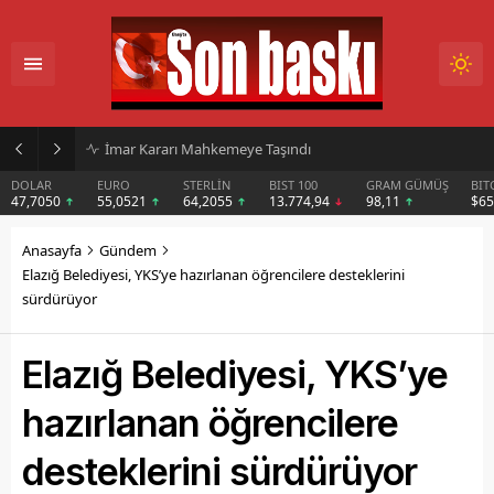
İmar Kararı Mahkemeye Taşındı
DOLAR
EURO
STERLİN
BIST 100
GRAM GÜMÜŞ
BIT
47,7050
55,0521
64,2055
13.774,94
98,11
$6
Anasayfa
Gündem
Elazığ Belediyesi, YKS’ye hazırlanan öğrencilere desteklerini
sürdürüyor
Elazığ Belediyesi, YKS’ye
hazırlanan öğrencilere
desteklerini sürdürüyor