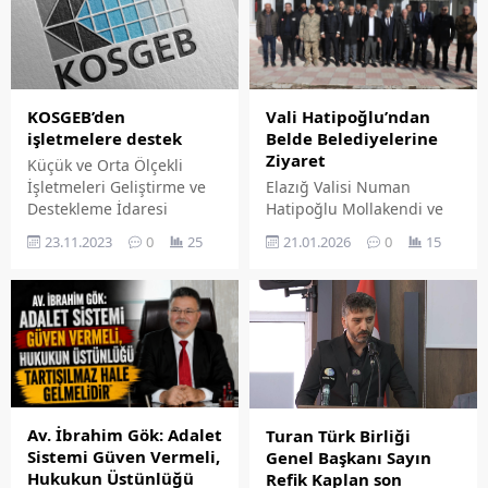
Vali Hatipoğlu’ndan
KOSGEB’den
Belde Belediyelerine
işletmelere destek
Ziyaret
Küçük ve Orta Ölçekli
Elazığ Valisi Numan
İşletmeleri Geliştirme ve
Hatipoğlu Mollakendi ve
Destekleme İdaresi
Yazıkonak Beldelerini
(KOSGEB) başkanı Ahmet
21.01.2026
0
15
23.11.2023
0
25
ziyaret ederek belediye
Serdar İbrahimcioğlu,
başkanları ile bir araya
deprem bölgesindeki
geldi. Vali Hatipoğlu'na
küçük ve orta ölçekli
ziyarette İl Emniyet
işletmelere toplam 12
Müdürü Adnan Karayel ile
milyar lira destek
AFAD Müdürü Cafer Giyik
vereceklerini açıkladı.
eşlik etti.
Av. İbrahim Gök: Adalet
Turan Türk Birliği
Sistemi Güven Vermeli,
Genel Başkanı Sayın
Hukukun Üstünlüğü
Refik Kaplan son