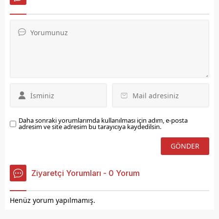
Merkezi Hekim Randevu
Sistemi (MHRS) üzerinden
randevu alan vatandaşlar,
hastaneye gitmeden
görüntülü olarak diş
hekimleriyle
görüşebiliyorlar.
Daha sonraki yorumlarımda kullanılması için adım, e-posta
adresim ve site adresim bu tarayıcıya kaydedilsin.
Ziyaretçi Yorumları - 0 Yorum
Henüz yorum yapılmamış.