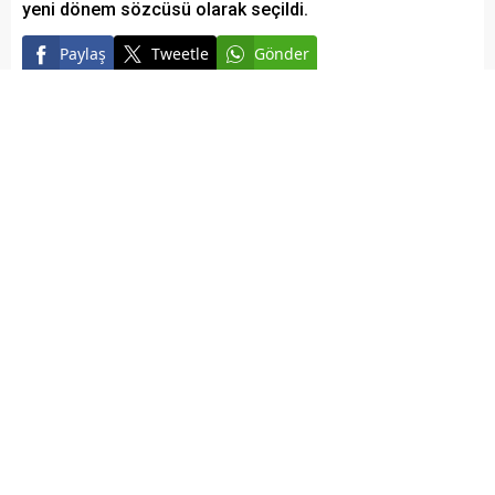
yeni dönem sözcüsü olarak seçildi.
Paylaş
Tweetle
Gönder
Elazığ Son Baskı
Yayınlama: 25.11.2024
A
+
A
-
Geçtiğimiz günlerde Elazığ STK Platformu dönem