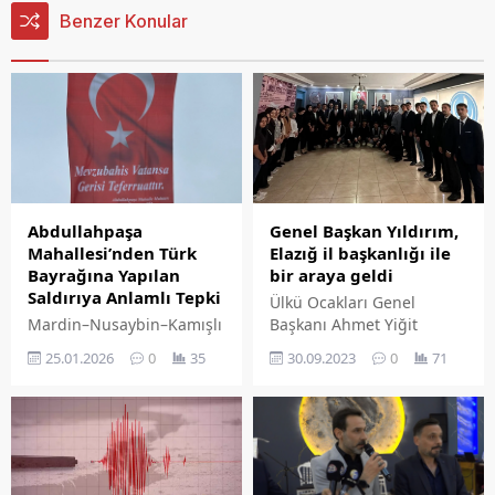
Benzer Konular
Abdullahpaşa
Genel Başkan Yıldırım,
Mahallesi’nden Türk
Elazığ il başkanlığı ile
Bayrağına Yapılan
bir araya geldi
Saldırıya Anlamlı Tepki
Ülkü Ocakları Genel
Mardin–Nusaybin–Kamışlı
Başkanı Ahmet Yiğit
sınır hattında terör örgütü
Yıldırım Ülkü Ocakları
25.01.2026
0
35
30.09.2023
0
71
YPG yandaşları tarafından
Elazığ İl Başkanlığı'nda
Türk bayrağına yönelik
teşkilat mensupları ile
gerçekleştirilen saldırı,
buluştu.
Türkiye genelinde büyük
tepkiyle karşılandı. Söz
konusu saldırıya bir tepki