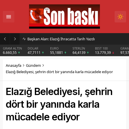
İmar Kararı Mahkemeye Taşındı
DOLAR
EURO
STERLİN
BIST 100
GRAM GÜMÜŞ
BI
47,7111
55,1881
64,4139
13.779,39
97,57
$6
Anasayfa
Gündem
Elazığ Belediyesi, şehrin dört bir yanında karla mücadele ediyor
Elazığ Belediyesi, şehrin
dört bir yanında karla
mücadele ediyor