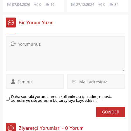
gereksinimli bireylerin
meydana geldi. Salim
07.04.2026
0
16
27.12.2024
0
34
annelerine yönelik örgü
Hazardağlı Caddesi’ndeki
kursu düzenleniyor.
yokuştan inen araçlar
duramayarak birbirine
Bir Yorum Yazın
girdi. Toplamda 10 araç
birbirlerine çarparak
durabildi. Kazalarda
yaralanan olmazken
araçlarda maddi hasar
meydana geldi.
Daha sonraki yorumlarımda kullanılması için adım, e-posta
adresim ve site adresim bu tarayıcıya kaydedilsin.
Ziyaretçi Yorumları - 0 Yorum