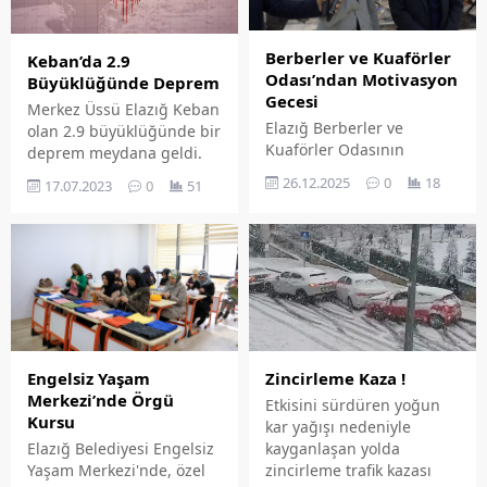
de Elazığ'ın Abdullahpaşa
Mahallesi'nden geldi.
Berberler ve Kuaförler
Keban’da 2.9
Odası’ndan Motivasyon
Büyüklüğünde Deprem
Gecesi
Merkez Üssü Elazığ Keban
Elazığ Berberler ve
olan 2.9 büyüklüğünde bir
Kuaförler Odasının
deprem meydana geldi.
meslektaşlarının
26.12.2025
0
18
17.07.2023
0
51
motivasyonunu ve birlik
beraberliğini
güçlendirmek amacıyla
her yıl düzenlediği
motivasyon gecesi yoğun
bir katılımla
gerçekleştirildi.
Engelsiz Yaşam
Zincirleme Kaza !
Merkezi’nde Örgü
Etkisini sürdüren yoğun
Kursu
kar yağışı nedeniyle
Elazığ Belediyesi Engelsiz
kayganlaşan yolda
Yaşam Merkezi'nde, özel
zincirleme trafik kazası