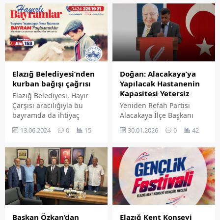
tişörtleri taraftardan
beğeni topladı.
Elazığ Belediyesi’nden
Doğan: Alacakaya’ya
kurban bağışı çağrısı
Yapılacak Hastanenin
Kapasitesi Yetersiz
Elazığ Belediyesi, Hayır
Çarşısı aracılığıyla bu
Yeniden Refah Partisi
bayramda da ihtiyaç
Alacakaya İlçe Başkanı
sahibi vatandaşların
Mustafa Doğan, ilçeye
13.06.2024
0
15
30.01.2026
0
42
yanında olarak bayram
kazandırılması planlanan
sevincinin toplumun tüm
10 yataklı devlet hastanesi
kesimlerini kuşatmasına
projesiyle ilgili yazılı bir
vesile olacak. Elazığ
açıklama yaptı. Yeniden
Belediyesi tarafından her
Refah Partisi Alacakaya
yıl olduğu gibi ihtiyaç
İlçe Başkanı Mustafa
sahipleri için Kurban
Doğan, Alacakaya ilçemize
Hissesi Bağış Kampanyası
yapılması planlanan on
başlatıldı. Vatandaşların
yataklı devlet hastanesiyle
Elazığ Kent Konseyi
Başkan Özkan’dan