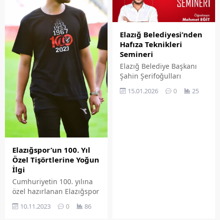
Elazığ Belediyesi’nden
Hafıza Teknikleri
Semineri
Elazığ Belediye Başkanı
Şahin Şerifoğulları
tarafından gençlerin
15.01.2026
0
25
eğitim hayatına katkı
sağlamak amacıyla
sürdürdüğü 'Gelecek
Sensin' projesi
kapsamında, coğrafya ara
tekrarı ve hafıza teknikleri
Elazığspor’un 100. Yıl
semineri
Özel Tişörtlerine Yoğun
gerçekleştirilecek.
İlgi
Cumhuriyetin 100. yılına
özel hazırlanan Elazığspor
Store tarafından
10.11.2023
0
86
tasarlanan 100. yıl