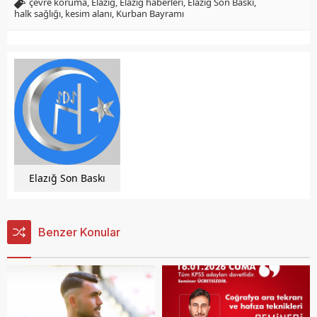
çevre koruma
,
Elazığ
,
Elazığ haberleri
,
Elazığ Son Baskı
,
halk sağlığı
,
kesim alanı
,
Kurban Bayramı
Elazığ Son Baskı
Benzer Konular