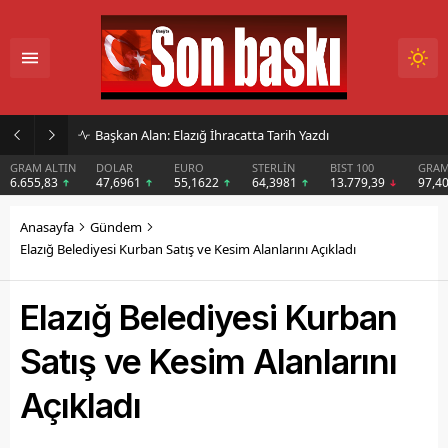
İmar Kararı Mahkemeye Taşındı
DOLAR
EURO
STERLİN
BIST 100
GRAM GÜMÜŞ
BIT
47,6961
55,1622
64,3981
13.779,39
97,40
$6
Anasayfa
Gündem
Elazığ Belediyesi Kurban Satış ve Kesim Alanlarını Açıkladı
Elazığ Belediyesi Kurban
Satış ve Kesim Alanlarını
Açıkladı