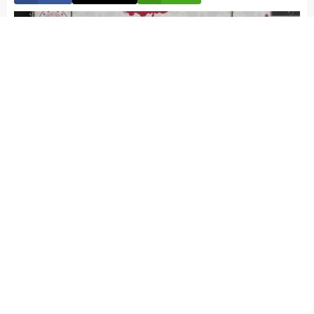
Elazığ Son Baskı
Yayınlama: 19.04.2023
A
+
A
-
Elazığ’da meydana gelen deprem afetleri nedeniyle; evleri
hasar görüp hak sahibi olan afetzede vatandaşlar için köy
toplu alanlarında Toplu Konut İdaresi Başkanlığınca (TOKİ)