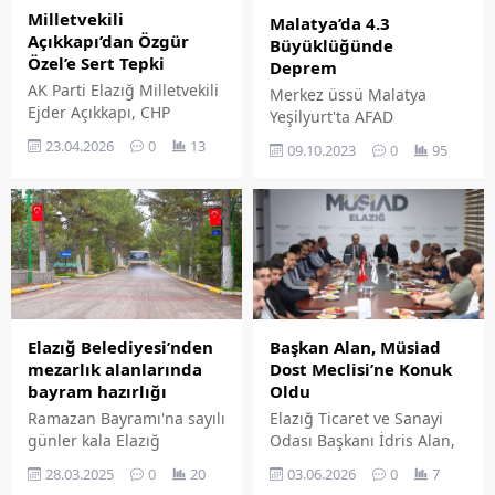
idrak etmenin huzur ve
üyeleri ve ailelerinin
Milletvekili
Malatya’da 4.3
mutluluğunu yaşıyoruz.
katılımıyla gerçekleşti.
Açıkkapı’dan Özgür
Büyüklüğünde
Sevgili Peygamberimiz
Özel’e Sert Tepki
Deprem
yeryüzüne teşrifleriyle,
AK Parti Elazığ Milletvekili
Merkez üssü Malatya
karanlığı aydınlıkla,
Ejder Açıkkapı, CHP
Yeşilyurt'ta AFAD
insanlığı adalet,
Başkanı Özgür Özel'in
verilerine göre 4.3
merhamet ve güzel
23.04.2026
0
13
09.10.2023
0
95
Cumhurbaşkanı Recep
büyüklüğünde bir deprem
ahlakla buluşturmuştur.
Tayyip Erdoğan'a yönelik
meydana geldi. Deprem
Bu kutlu...
sözlerini eleştirerek, bu
Elazığ'da da hissedildi.
ifadelerin siyasi nezaket
sınırlarını aştığını ve
Türkiye'nin uluslararası
itibarını hedef aldığını
savundu.
Başkan Alan, Müsi̇ad
Elazığ Belediyesi’nden
Dost Meclisi’ne Konuk
mezarlık alanlarında
Oldu
bayram hazırlığı
Elazığ Ticaret ve Sanayi
Ramazan Bayramı'na sayılı
Odası Başkanı İdris Alan,
günler kala Elazığ
MÜSİAD Elazığ Şubesi
Belediyesi, Asri, Gülmez
03.06.2026
0
7
28.03.2025
0
20
tarafından düzenlenen
ve Harput mezarlık