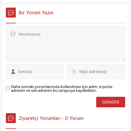
'Dost Meclisi' programına
alanlarında genel temizlik
konuk oldu.
çalışmaları gerçekleştirdi.
Bir Yorum Yazın
Daha sonraki yorumlarımda kullanılması için adım, e-posta
adresim ve site adresim bu tarayıcıya kaydedilsin.
Ziyaretçi Yorumları - 0 Yorum