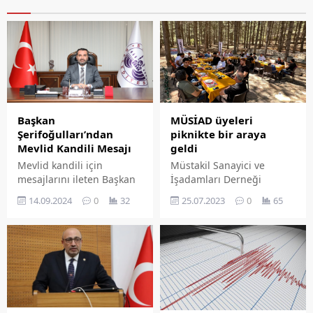
Başkan
MÜSİAD üyeleri
Şerifoğulları’ndan
piknikte bir araya
Mevlid Kandili Mesajı
geldi
Mevlid kandili için
Müstakil Sanayici ve
mesajlarını ileten Başkan
İşadamları Derneği
Şerifoğulları, Başkan
(MÜSİAD) Elazığ şubesi,
14.09.2024
0
32
25.07.2023
0
65
Şerifoğulları mesajında
aileler ile piknik
şunları kaydetti: “Alemlere
buluşması ve ilin
rahmet, insanlığa kurtuluş
güzelliklerini tanıtma
rehberi olarak gönderilen
etkinliği düzenlendi.
Peygamber Efendimiz
Sivrice İlçesinde İl Özel
(S.A.V)’in dünyaya
İdaresi tarafından işletilen
teşriflerinin yıl dönümü
'Akpınar Cafe &
olan Mevlid Kandili’ni
Restoran'da MÜSİAD