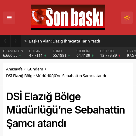
İmar Kararı Mahkemeye Taşındı
DOLAR
EURO
STERLİN
BIST 100
GRAM GÜMÜŞ
BIT
47,7111
55,1881
64,4139
13.779,39
97,57
$6
Anasayfa
Gündem
DSİ Elazığ Bölge Müdürlüğü’ne Sebahattin Şamcı atandı
DSİ Elazığ Bölge
Müdürlüğü’ne Sebahattin
Şamcı atandı