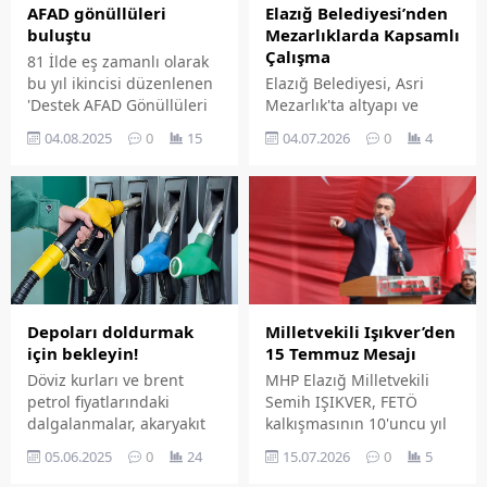
Elazığ Belediyesi’nden
AFAD gönüllüleri
Mezarlıklarda Kapsamlı
buluştu
Çalışma
81 İlde eş zamanlı olarak
Elazığ Belediyesi, Asri
bu yıl ikincisi düzenlenen
Mezarlık'ta altyapı ve
'Destek AFAD Gönüllüleri
çevre düzenleme
Buluşuyor' programı,
04.07.2026
0
4
04.08.2025
0
15
çalışmalarını aralıksız
Elâzığ'da İpekyolu Gençlik
sürdürüyor.
Merkezi'nde gerçekleşti.
Programda, afet bilincinin
yaygınlaştırılması ve
gönüllülük faaliyetlerinin
güçlendirilmesi konuları
ele alındı.
Milletvekili Işıkver’den
Depoları doldurmak
15 Temmuz Mesajı
için bekleyin!
MHP Elazığ Milletvekili
Döviz kurları ve brent
Semih IŞIKVER, FETÖ
petrol fiyatlarındaki
kalkışmasının 10'uncu yıl
dalgalanmalar, akaryakıt
dönümü vesilesiyle yaptığı
fiyatlarına yansımaya
15.07.2026
0
5
05.06.2025
0
24
değerlendirmede 'Her
devam ediyor.