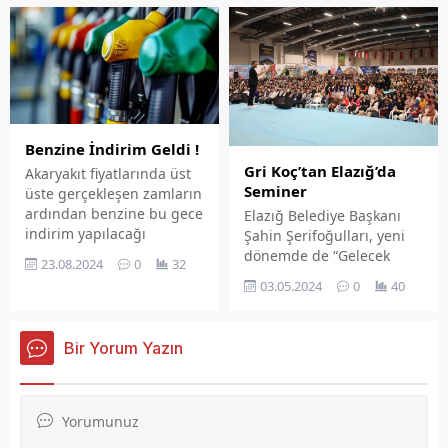
karışı şehitlerin kanları ile
sulanmış bu kutsal vatan
toprağı 15 Temmuz 2016
tarihinde bir işgal girişimi
ile karşı karşıya kalmış,
ancak aziz milletimizin
milli birlik duyguları ve
destansı duruşu ihanete
Benzine İndirim Geldi !
geçit vermemiştir' dedi.
Gri Koç’tan Elazığ’da
Akaryakıt fiyatlarında üst
Seminer
üste gerçekleşen zamların
ardından benzine bu gece
Elazığ Belediye Başkanı
indirim yapılacağı
Şahin Şerifoğulları, yeni
öğrenildi. Litre fiyatına 1
dönemde de “Gelecek
23.08.2024
0
32
lira 46 kuruş indirim
Sensin” projesi ile
03.05.2024
0
40
yapılacak.
gençlere hizmeti
sürdürüyor. GENÇLERİN
EĞİTİMLERİNE KATKI
Bir Yorum Yazın
SUNMAYA DEVAM EDİYOR
Gençlerin eğitimlerine
katkı sunarak donanımlı
bireyler yetiştirilmesi
adına önemli faaliyetler