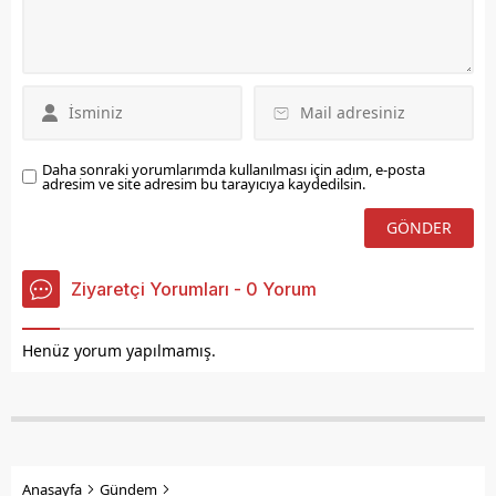
gerçekleştiren Elazığ
Belediyesi, bu kapsamda
Türkiye’nin sınav öncesi
motivasyon eğitiminde en
etkili isimlerinden,
konferansları, yayınları ve
kitaplarıyla gençlerin
büyük...
Daha sonraki yorumlarımda kullanılması için adım, e-posta
adresim ve site adresim bu tarayıcıya kaydedilsin.
Ziyaretçi Yorumları - 0 Yorum
Henüz yorum yapılmamış.
Anasayfa
Gündem