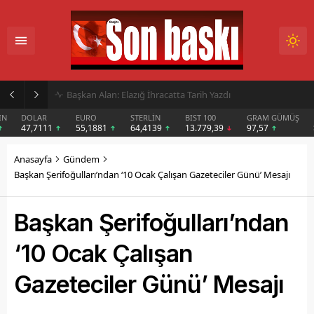
İmar Kararı Mahkemeye Taşındı
DOLAR
EURO
STERLİN
BIST 100
GRAM GÜMÜŞ
BIT
47,7111
55,1881
64,4139
13.779,39
97,57
$6
Anasayfa
Gündem
Başkan Şerifoğulları’ndan ‘10 Ocak Çalışan Gazeteciler Günü’ Mesajı
Başkan Şerifoğulları’ndan
‘10 Ocak Çalışan
Gazeteciler Günü’ Mesajı