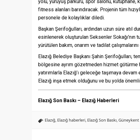
yolu, yürüyüş parkuru, spor salonu, kütüphane, k
fitness alanları barındıracak. Projenin tüm hızıyl
personele de kolaylıklar diledi.
Başkan Şerifoğulları, ardından uzun süre atıl 
esinlenerek oluşturulan Seksenler Sokağı’nın t
yürütülen bakım, onarım ve tadilat çalışmalarını 
Elazığ Belediye Başkanı Şahin Şerifoğulları, te
bölgesine ayrım gözetmeden hizmet götürme he
yatırımlarla Elazığ’ı geleceğe taşımaya devam e
Elazığ inşa etmek olduğunu ve bu yolda önemli a
Elazığ Son Baskı – Elazığ Haberleri
Elazığ
,
Elazığ haberleri
,
Elazığ Son Baskı
,
Güneykent 