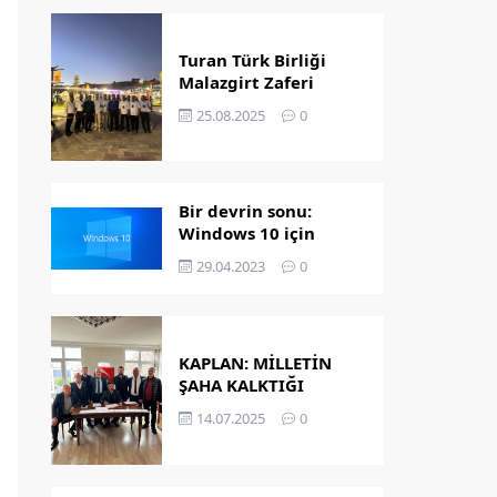
Turan Türk Birliği
Malazgirt Zaferi
Kutlamalarında
25.08.2025
0
Bir devrin sonu:
Windows 10 için
destek bitiyor!
29.04.2023
0
KAPLAN: MİLLETİN
ŞAHA KALKTIĞI
GÜNDÜR
14.07.2025
0