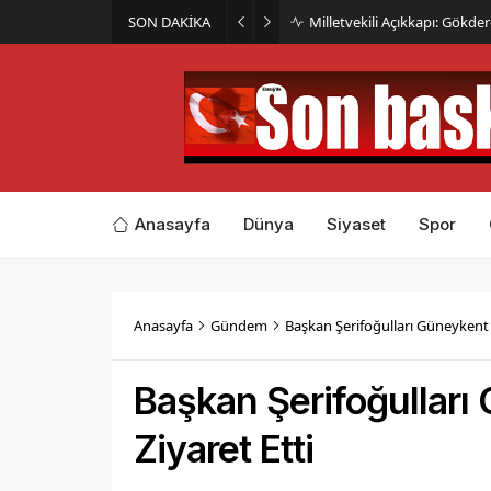
Başkan Sarışın’dan Dem Parti
SON DAKİKA
Konuşmasına Sert Tepki
Anasayfa
Dünya
Siyaset
Spor
Anasayfa
Gündem
Başkan Şerifoğulları Güneykent M
Başkan Şerifoğulları
Ziyaret Etti