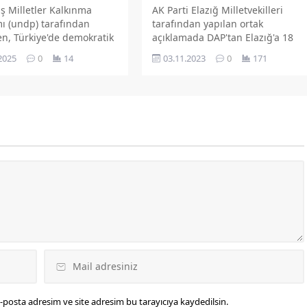
AK Parti Elazığ Milletvekilleri
ş Milletler Kalkınma
tarafından yapılan ortak
ı (undp) tarafından
açıklamada DAP'tan Elazığ'a 18
en, Türkiye'de demokratik
Milyon Lira kaynak aktarıldığı
netişim için sivil katılımın
03.11.2023
0
171
2025
0
14
belirtildi.
llülüğün
irilmesini amaçlamayan,
ılım Projesi Elazığ sivil
gücü toplantıları devam
-posta adresim ve site adresim bu tarayıcıya kaydedilsin.