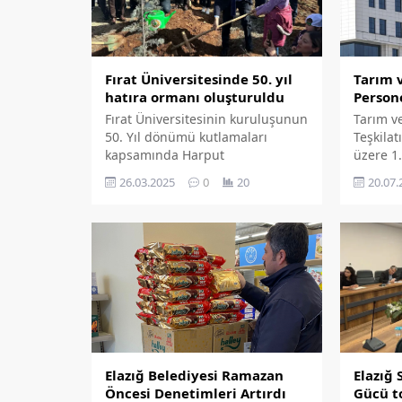
Tarım 
Fırat Üniversitesinde 50. yıl
Person
hatıra ormanı oluşturuldu
Tarım v
Fırat Üniversitesinin kuruluşunun
Teşkila
50. Yıl dönümü kutlamaları
üzere 1
kapsamında Harput
alımı y
Yerkeşkesinde '50. Yıl Hatıra
20.07.
26.03.2025
0
20
İbrahim
Ormanı' oluşturularak fidan
sürecini
dikimi gerçekleştirildi.
Elazığ Belediyesi Ramazan
Elazığ 
Öncesi Denetimleri Artırdı
Gücü to