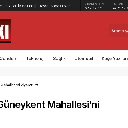
 Milletvekili Koçyiğit’in Karakoçan’daki
GRAM ALTIN
DOLAR
EURO
6.520,79
47,5952
55,0575
Gündem
Teknoloji
Sağlık
Otomobil
Köşe Yazıları
ahallesi’ni Ziyaret Etti
 Güneykent Mahallesi’ni