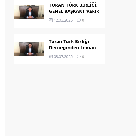
TURAN TÜRK BİRLİĞİ
GENEL BAŞKANI ‘REFİK
KAPLAN’ OLDU
12.03.2025
0
Turan Türk Birliği
Derneğinden Leman
Dergisi’nin
03.07.2025
0
Peygamber
Karikatürü Hakkında
Açıklama