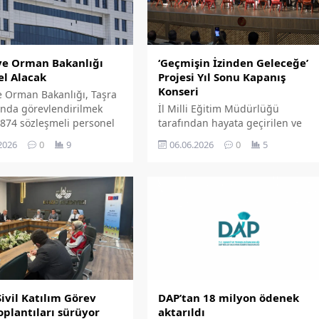
ve Orman Bakanlığı
‘Geçmişin İzinden Geleceğe’
el Alacak
Projesi Yıl Sonu Kapanış
Konseri
e Orman Bakanlığı, Taşra
tında görevlendirilmek
İl Milli Eğitim Müdürlüğü
.874 sözleşmeli personel
tarafından hayata geçirilen ve
apacağını duyurdu. Bakan
'Bir şehrin geleceği, çocuklarının
2026
0
9
06.06.2026
0
5
 Yumaklı, personel alım
kökleriyle kurduğu bağda
n başladığını açıkladı.
saklıdır' mottosuyla yola çıkan
'Geçmişin İzinden Geleceğe
Projesi' yıl sonu etkinlikleri önceki
gün Fırat Üniversitesi Atatürk
Kültür Merkezi ve önünde
düzenlenen programlarla
tamamlandı.
DAP’tan 18 milyon ödenek
Sivil Katılım Görev
aktarıldı
plantıları sürüyor