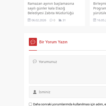
Ramazan ayının başlamasına
Birleşmi
sayılı günler kala Elazığ
Program
Belediyesi Zabıta Müdürlüğü
yürütül
ekipleri, kent genelindeki
yerel yö
06.02.2026
0
31
16.05.
denetimlerini artırdı.
ve gönü
güçlend
Sivil Kat
katılım 
ediyor.
Bir Yorum Yazın
Daha sonraki yorumlarımda kullanılması için adım, e