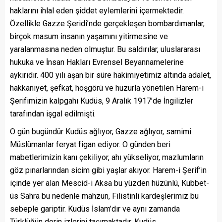
haklarını ihlal eden şiddet eylemlerini içermektedir.
Özellikle Gazze Şeridi’nde gerçekleşen bombardımanlar,
birçok masum insanın yaşamını yitirmesine ve
yaralanmasına neden olmuştur. Bu saldırılar, uluslararası
hukuka ve İnsan Hakları Evrensel Beyannamelerine
aykırıdır. 400 yılı aşan bir süre hakimiyetimiz altında adalet,
hakkaniyet, şefkat, hoşgörü ve huzurla yönetilen Harem-i
Şerifimizin kalpgahı Kudüs, 9 Aralık 1917’de İngilizler
tarafından işgal edilmişti.
O gün bugündür Kudüs ağlıyor, Gazze ağlıyor, samimi
Müslümanlar feryat figan ediyor. O günden beri
mabetlerimizin kanı çekiliyor, ahı yükseliyor, mazlumların
göz pınarlarından sicim gibi yaşlar akıyor. Harem-i Şerif’in
içinde yer alan Mescid-i Aksa bu yüzden hüzünlü, Kubbet-
üs Sahra bu nedenle mahzun, Filistinli kardeşlerimiz bu
sebeple gariptir. Kudüs İslam’dır ve aynı zamanda
Türklüğün derin izlerini taşımaktadır. Kudüs,