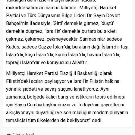
mukaddesatımızın namus kilididir. Milliyetçi Hareket
Partisi ve Türk Dünyasının Bilge Lideri Dr. Sayın Devlet
Bahçeli’nin ifadesiyle; ‘Gitti’ demekle gitmez, ‘düştü’
demekle düşmez, ‘İsrail’in’ demekle bu tartı bu sıkleti
çekmez, çekemez, çekmeyecektir. Sanmasınlar sadece
Kudüs, sadece Gazze İslam’dır, buraların dağı İslam’dır, taşı
İslam’dır, kuşu İslam’dır, kurdu İslam’dır, havası İslam’dır,
toprağı İslam’dır ve koruyucusu Allah’tır.
Milliyetçi Hareket Partisi Elazığ İl Başkanlığı olarak
Filistin’deki acıları paylaşıyor ve İsrail’in Filistin halkına
yönelik şiddeti ve savaş suçunu lanetliyoruz. Aynı
zamanda, bölgede kalıcı barış ve istikrarın tesis edilmesi
için Sayın Cumhurbaşkanımızın ve Türkiye’nin gayretlerini
alkışlıyor aynı duyarlılığı ve sorumluluğun modern dünyanın
temsilcisi tüm ülkelerden de bekliyoruz” dedi.
Filistin
,
İsrail