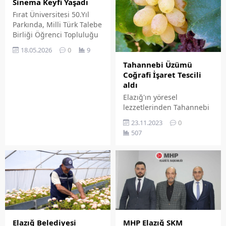
Sinema Keyfi Yaşadı
Fırat Üniversitesi 50.Yıl
Parkında, Milli Türk Talebe
Birliği Öğrenci Topluluğu
(MTTB) ve Fırat
18.05.2026
0
9
Üniversitesi Sinema
Tahannebi Üzümü
Topluluğu SİNEFİ iş
Coğrafi İşaret Tescili
birliğinde 'Sinevizyon
aldı
Gösterisi' gerçekleştirildi.
Elazığ'ın yöresel
lezzetlerinden Tahannebi
(Ternebi) Üzümü
23.11.2023
0
tescillenerek coğrafi işaret
507
tescil belgesi aldı.
Elazığ Belediyesi
MHP Elazığ SKM