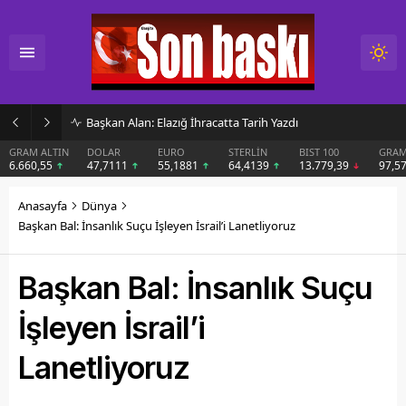
İmar Kararı Mahkemeye Taşındı
DOLAR
EURO
STERLİN
BIST 100
GRAM GÜMÜŞ
BIT
47,7111
55,1881
64,4139
13.779,39
97,57
$6
Anasayfa
Dünya
Başkan Bal: İnsanlık Suçu İşleyen İsrail’i Lanetliyoruz
Başkan Bal: İnsanlık Suçu
İşleyen İsrail’i
Lanetliyoruz