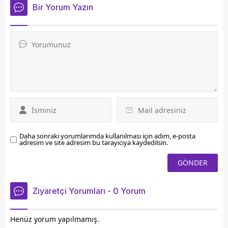
Meclis'te anlatarak
ile zirveye ulaştı. Ahmet
Bir Yorum Yazın
sorunların çözümü için
Aytar Spor Salonu'nda
destek istedi.
gerçekleştirilen
organizasyona 4 okul ve 4
kulüpten toplam 13 ekip
ile 200 sporcu katıldı.
Renkli görüntülere sahne
olan yarışmalar,
izleyicilerden büyük alkış
aldı.
Daha sonraki yorumlarımda kullanılması için adım, e-posta
adresim ve site adresim bu tarayıcıya kaydedilsin.
Ziyaretçi Yorumları - 0 Yorum
Henüz yorum yapılmamış.