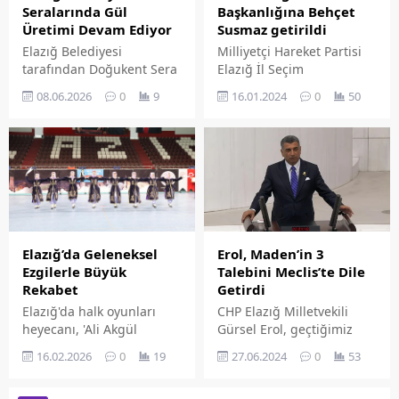
Seralarında Gül
Başkanlığına Behçet
Üretimi Devam Ediyor
Susmaz getirildi
Elazığ Belediyesi
Milliyetçi Hareket Partisi
tarafından Doğukent Sera
Elazığ İl Seçim
Alanı'nda yürütülen
Koordinasyon Merkezi
08.06.2026
0
9
16.01.2024
0
50
çalışmalar kapsamında
Başkanlığına Behçet
güllerin budanmasıyla
Susmaz getirildi.
elde edilen çelikler
kullanılarak yeni gül
üretimleri
gerçekleştiriliyor. Üretilen
gül çelikleri park, bahçe
ve yeşil alan
düzenlemelerinde
Erol, Maden’in 3
Elazığ’da Geleneksel
kullanılıyor.
Talebini Meclis’te Dile
Ezgilerle Büyük
Getirdi
Rekabet
CHP Elazığ Milletvekili
Elazığ'da halk oyunları
Gürsel Erol, geçtiğimiz
heyecanı, 'Ali Akgül
günlerde Maden ilçesine
Anısına Düzenlenen
27.06.2024
0
53
16.02.2026
0
19
yaptığı ziyaret sonrası
Kulüpler ve Okullar Arası
vatandaşların taleplerini
Halk Oyunları Yarışması'