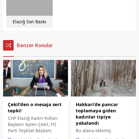
Elazığ Son Baskı
Benzer Konular
Hakkari’de pancar
Çekil’den o mesaja sert
toplamaya giden
tepki!
kadınlar tipiye
CHP Elazığ Kadın Kolları
yakalandı
Başkanı Ayten Çekil, İYİ
Bu alana eklemiş
Parti Teşkilat Başkanı
olduğunuz haberle ilgili
Hasan Toktaş'ın Parti İçi