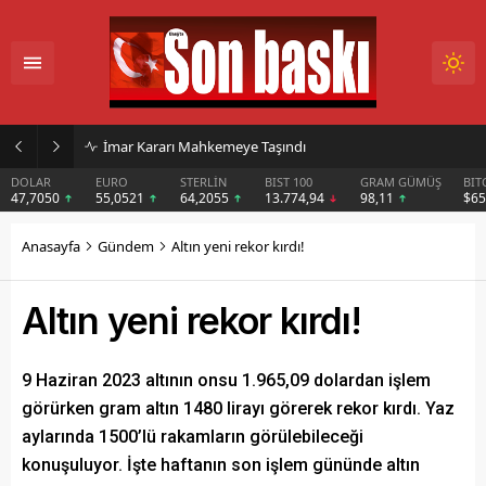
İmar Kararı Mahkemeye Taşındı
DOLAR
EURO
STERLİN
BIST 100
GRAM GÜMÜŞ
BIT
47,7050
55,0521
64,2055
13.774,94
98,11
$6
Anasayfa
Gündem
Altın yeni rekor kırdı!
Altın yeni rekor kırdı!
9 Haziran 2023 altının onsu 1.965,09 dolardan işlem
görürken gram altın 1480 lirayı görerek rekor kırdı. Yaz
aylarında 1500’lü rakamların görülebileceği
konuşuluyor. İşte haftanın son işlem gününde altın