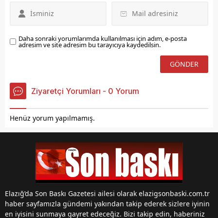
hareket etmenin önemine
vurgu yaparak, eğitim
yatırımlarının şehrin
geleceği için...
Daha sonraki yorumlarımda kullanılması için adım, e-posta
adresim ve site adresim bu tarayıcıya kaydedilsin.
Ziyaretçi Yorumları - 0 Yorum
Henüz yorum yapılmamış.
Elazığ’da Son Baskı Gazetesi ailesi olarak elazigsonbaski.com.tr
haber sayfamızla gündemi yakından takip ederek sizlere iyinin
en iyisini sunmaya gayret edeceğiz. Bizi takip edin, haberiniz