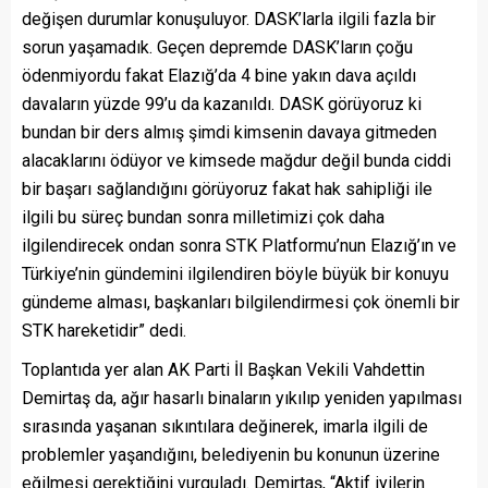
değişen durumlar konuşuluyor. DASK’larla ilgili fazla bir
sorun yaşamadık. Geçen depremde DASK’ların çoğu
ödenmiyordu fakat Elazığ’da 4 bine yakın dava açıldı
davaların yüzde 99’u da kazanıldı. DASK görüyoruz ki
bundan bir ders almış şimdi kimsenin davaya gitmeden
alacaklarını ödüyor ve kimsede mağdur değil bunda ciddi
bir başarı sağlandığını görüyoruz fakat hak sahipliği ile
ilgili bu süreç bundan sonra milletimizi çok daha
ilgilendirecek ondan sonra STK Platformu’nun Elazığ’ın ve
Türkiye’nin gündemini ilgilendiren böyle büyük bir konuyu
gündeme alması, başkanları bilgilendirmesi çok önemli bir
STK hareketidir” dedi.
Toplantıda yer alan AK Parti İl Başkan Vekili Vahdettin
Demirtaş da, ağır hasarlı binaların yıkılıp yeniden yapılması
sırasında yaşanan sıkıntılara değinerek, imarla ilgili de
problemler yaşandığını, belediyenin bu konunun üzerine
eğilmesi gerektiğini vurguladı. Demirtaş, “Aktif iyilerin