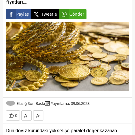
fiyatları….
Paylaş
Tweetle
Gönder
Elazığ Son Baskı
Yayınlama: 09.06.2023
A
+
A
-
0
Dün döviz kurundaki yükselişe paralel değer kazanan