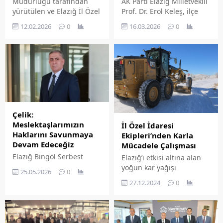
Müdürlüğü tarafından
AK Parti Elazığ Milletvekili
yürütülen ve Elazığ İl Özel
Prof. Dr. Erol Keleş, ilçe
İdaresi katkılarıyla hayata
ziyaretleri kapsamında
12.02.2026
0
16.03.2026
0
geçirilen 'Eğit Çocuğunu
Karakoçan ve
Koru Geleceğini' projesi
Kovancılar'da bir dizi
kapsamında, Esra Zafer
temaslarda bulundu.
Eşref Yıldırım
Ziyaret programına sağlık
Ortaokulu'ndan 100
tesislerini inceleyerek
öğrenci Elazığ İl Özel
başlayan Keleş, sağlık
İdaresi Bilim Merkezi'ni
personeli ile sunulan
ziyaret etti.
hizmetlerin kalitesini
artırmaya yönelik
Çelik:
istişarelerde bulundu.
Meslektaşlarımızın
İl Özel İdaresi
Haklarını Savunmaya
Ekipleri’nden Karla
Devam Edeceğiz
Mücadele Çalışması
Elazığ Bingöl Serbest
Elazığ’ı etkisi altına alan
Muhasebeci Mali
yoğun kar yağışı
25.05.2026
0
Müşavirler Odası Başkanı
nedeniyle İl Özel İdaresi
27.12.2024
0
Fariz Çelik, Elazığ-Bingöl
ekipleri hummalı bir
Serbest Muhasebeci Mali
şekilde karla mücadele
Müşavirler Odasının 36.
çalışmalarını yürütüyor.
Kuruluş yıldönümü
Bu kapsamda merkeze