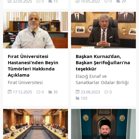
10.05.2022
0
29
22.05.2025
0
15
kısa bir özet bilgisi
Bir WhatsApp Grubunda
ekleyebilirsiniz. Bu metin
CHP Kadın Kolları Genel
yazı düzenleme
Başkanı Dr. Asu Kaya'ya
sayfasında "Özet"
yönelik mesajına tepki
bölümünden eklenebilir.
gösterdi.
Özet eklenmişse başlık
altında kalın olarak bu
şekilde gösterilir,
eklenmemişse bu alan boş
Fırat Üniversitesi
Başkan Kurnaz’dan,
kalır.
Hastanesi’nden Beyin
Başkan Şerifoğulları’na
Tümörleri Hakkında
teşekkür
Açıklama
Elazığ Esnaf ve
Fırat Üniversitesi
Sanatkarlar Odalar Birliği
Hastanesi Beyin ve Sinir
Başkanı Turan Kurnaz
17.12.2025
0
35
23.08.2023
0
Cerrahisi Anabilim Dalı
girişimleri sonucunda
103
Başkanı Prof. Dr. Fatih
Belediye Başkanı Şahin
Serhat Erol, beyin
Şerifoğulları'nın destekleri
tümörlerine ilişkin önemli
ile Sürsürü Mahallesi'nde
değerlendirmelerde
bulunan Diyanet Eğitim
bulundu.
Merkezi'nin birliklerine
tahsis edildiğini duyurdu.