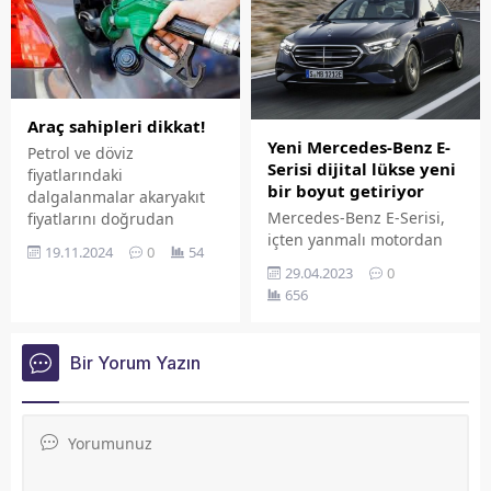
Özet eklenmişse başlık
altında kalın olarak bu
şekilde gösterilir,
eklenmemişse bu alan boş
kalır.
Araç sahipleri dikkat!
Yeni Mercedes-Benz E-
Petrol ve döviz
Serisi dijital lükse yeni
fiyatlarındaki
bir boyut getiriyor
dalgalanmalar akaryakıt
Mercedes-Benz E-Serisi,
fiyatlarını doğrudan
içten yanmalı motordan
etkilemeye devam ediyor.
19.11.2024
0
54
elektrikli güç-aktarma
Günler öncesinden
29.04.2023
0
sistemlerine geçişe işaret
yapılan indirim haberi bu
656
ediyor. Ayrıca yeni
gece tabelaya yansıdı.
elektronik mimarisiyle
Peki, benzin ve motorin ne
kapsamlı bir dijital
kadar? 19 Kasım tarihinde
Bir Yorum Yazın
kullanıcı deneyimi
güncel akaryakıt fiyatları
sağlıyor.
kaç lira? İşte cevabı...