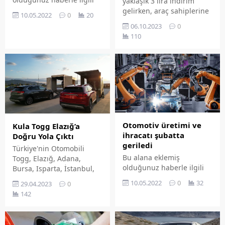
yaklaşık 3 lira indirim
kısa bir özet bilgisi
gelirken, araç sahiplerine
10.05.2022
0
20
ekleyebilirsiniz. Bu metin
bir güzel haber daha
06.10.2023
0
yazı düzenleme
geldi. Motorine bu gece
110
sayfasında "Özet"
arısından itibaren geçerli
bölümünden eklenebilir.
olmak üzere 2 lira 93
Özet eklenmişse başlık
kuruş indirim geliyor. İşte
altında kalın olarak bu
6 Ekim 2023 Cuma günü
şekilde gösterilir,
güncel benzin, motorin ve
eklenmemişse bu alan boş
LPG fiyatları...
kalır.
Otomotiv üretimi ve
Kula Togg Elazığ’a
ihracatı şubatta
Doğru Yola Çıktı
geriledi
Türkiye'nin Otomobili
Bu alana eklemiş
Togg, Elazığ, Adana,
olduğunuz haberle ilgili
Bursa, Isparta, İstanbul,
kısa bir özet bilgisi
İzmir ve Kocaeli
10.05.2022
0
32
29.04.2023
0
ekleyebilirsiniz. Bu metin
şehirlerindeki ilk
142
yazı düzenleme
sahiplerine Togg T10X'in
sayfasında "Özet"
teslimatlarının başladığını
bölümünden eklenebilir.
duyurdu.