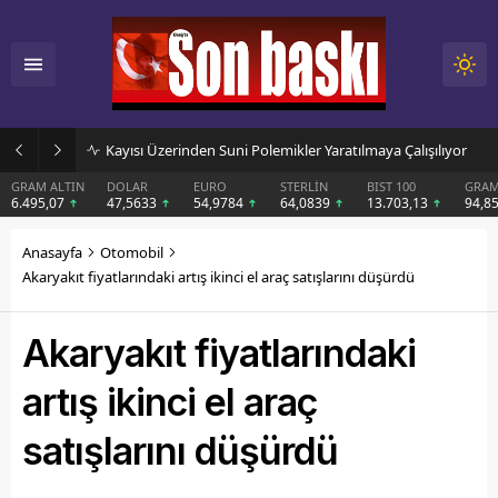
Elazığ’ın Minik Gakgoş’u Harput Kalesi’nin Sırrını Çocuklara Anlatıyor
DOLAR
EURO
STERLİN
BIST 100
GRAM GÜMÜŞ
BIT
47,5633
54,9784
64,0839
13.703,13
94,85
$6
Anasayfa
Otomobil
Akaryakıt fiyatlarındaki artış ikinci el araç satışlarını düşürdü
Akaryakıt fiyatlarındaki
artış ikinci el araç
satışlarını düşürdü