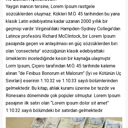
Yaygın inancın tersine, Lorem Ipsum rastgele
sözcüklerden oluşmaz. Kökleri M.Ö. 45 tarihinden bu yana
klasik Latin edebiyatına kadar uzanan 2000 yıllık bir
geçmişi vardır. Virginia’daki Hampden-Sydney College’dan
Latince profesörü Richard McClintock, bir Lorem Ipsum
pasajında geçen ve anlaşılması en güç sözcüklerden biri
olan ‘consectetur’ sözcüğünün klasik edebiyattaki
örneklerini incelediğinde kesin bir kaynağa ulaşmıştır.
Lorm Ipsum, Çiçero tarafından M.Ö. 45 tarihinde kaleme
alınan “de Finibus Bonorum et Malorum” (İyi ve Kötünün Uç
Sınırları) eserinin 1.10.32 ve 1.10.33 sayılı bölümlerinden
gelmektedir. Bu kitap, ahlak kuramı üzerine bir tezdir ve
Rönesans döneminde çok popüler olmuştur. Lorem Ipsum
pasajının ilk satırı olan “Lorem ipsum dolor sit amet”
1.10.32 sayılı bölümdeki bir satırdan gelmektedir.