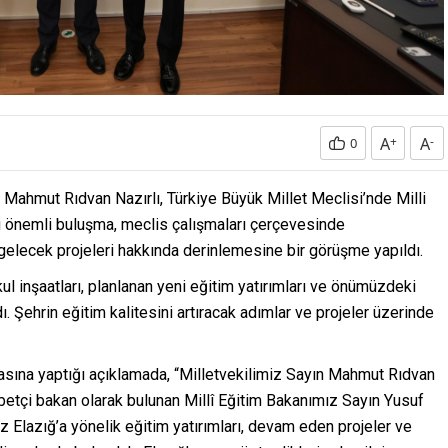
A
+
A
-
0
e Mahmut Rıdvan Nazırlı, Türkiye Büyük Millet Meclisi’nde Milli
Bu önemli buluşma, meclis çalışmaları çerçevesinde
le gelecek projeleri hakkında derinlemesine bir görüşme yapıldı.
l inşaatları, planlanan yeni eğitim yatırımları ve önümüzdeki
ı. Şehrin eğitim kalitesini artıracak adımlar ve projeler üzerinde
 basına yaptığı açıklamada, “Milletvekilimiz Sayın Mahmut Rıdvan
öbetçi bakan olarak bulunan Millî Eğitim Bakanımız Sayın Yusuf
iz Elazığ’a yönelik eğitim yatırımları, devam eden projeler ve