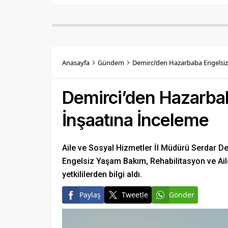
Anasayfa
Gündem
Demirci’den Hazarbaba Engelsiz
Demirci’den Hazarba
İnşaatına İnceleme
Aile ve Sosyal Hizmetler İl Müdürü Serdar D
Engelsiz Yaşam Bakım, Rehabilitasyon ve Ai
yetkililerden bilgi aldı.
Paylaş
Tweetle
Gönder