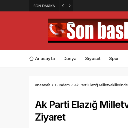
SON DAKİKA
İmar Kararı Mahkemeye Taş
Anasayfa
Dünya
Siyaset
Spor
Anasayfa
Gündem
Ak Parti Elazığ Milletvekillerind
Ak Parti Elazığ Mille
Ziyaret