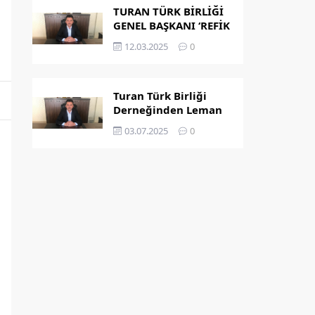
TURAN TÜRK BİRLİĞİ
GENEL BAŞKANI ‘REFİK
KAPLAN’ OLDU
12.03.2025
0
Turan Türk Birliği
Derneğinden Leman
Dergisi’nin
03.07.2025
0
Peygamber
Karikatürü Hakkında
Açıklama