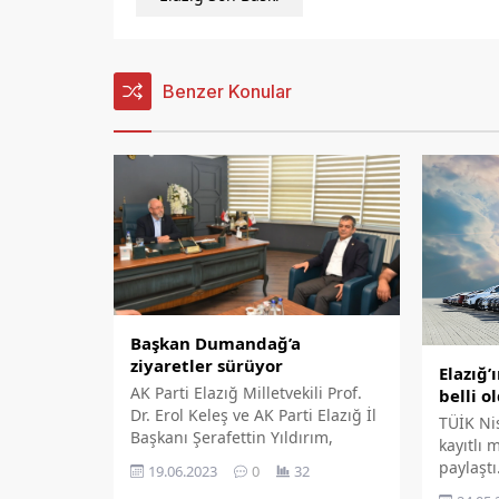
Benzer Konular
Başkan Dumandağ’a
ziyaretler sürüyor
Elazığ’
AK Parti Elazığ Milletvekili Prof.
belli o
Dr. Erol Keleş ve AK Parti Elazığ İl
TÜİK Nis
Başkanı Şerafettin Yıldırım,
kayıtlı 
Ticaret Borsaları Konsey
paylaştı
19.06.2023
0
32
Üyeliği'ne yeniden seçilen Ticaret
ölçeğind