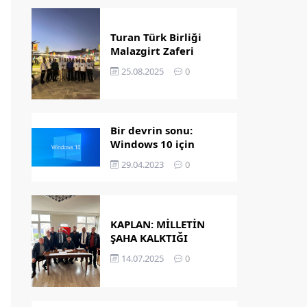
Turan Türk Birliği
Malazgirt Zaferi
Kutlamalarında
25.08.2025
0
Bir devrin sonu:
Windows 10 için
destek bitiyor!
29.04.2023
0
KAPLAN: MİLLETİN
ŞAHA KALKTIĞI
GÜNDÜR
14.07.2025
0