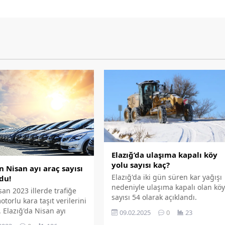
Elazığ’da ulaşıma kapalı köy
yolu sayısı kaç?
ın Nisan ayı araç sayısı
Elazığ'da iki gün süren kar yağışı
ldu!
nedeniyle ulaşıma kapalı olan kö
an 2023 illerde trafiğe
sayısı 54 olarak açıklandı.
motorlu kara taşıt verilerini
. Elazığ'da Nisan ayı
09.02.2025
0
23
e kayıtlı motorlu kara