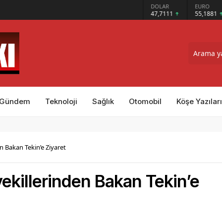
GRAM ALTIN
DOLAR
EURO
ındı
6.660,55
47,7111
55,1881
Gündem
Teknoloji
Sağlık
Otomobil
Köşe Yazıları
en Bakan Tekin’e Ziyaret
tvekillerinden Bakan Tekin’e