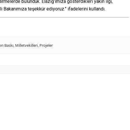
rmelerde bulunduk. Elazığ’ımıza gösterdikleri yakın ilgi,
li Bakanımıza teşekkür ediyoruz.” ifadelerini kullandı.
on Baskı
,
Milletvekilleri
,
Projeler