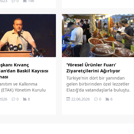
2023
0
196
ayısı 143 bin 591 oldu.
aşkanı Kıvanç
‘Yöresel Ürünler Fuarı’
an’dan Baskil Kayısısı
Ziyaretçilerini Ağırlıyor
ması
Türkiye'nin dört bir yanından
Tanıtım ve Kalkınma
gelen birbirinden özel lezzetler
 (ETAK) Yönetim Kurulu
Elazığ'da vatandaşlarla buluştu.
 Kıvanç Beyarslan,
Bir alışveriş merkezinde
2026
0
8
22.06.2026
0
6
 Ziraat Odası Başkanı
kapılarını açan Fuar'da farklı
çek'in Baskil kayısısıyla
yörelerin geleneksel tatları aynı
aptığı açıklamalara tepki
çatı altında buluştu.
.