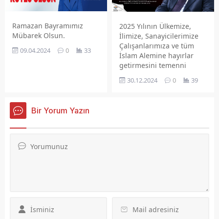
Elazığ’ımızın her yönüyle
kalkınmış, refah düzeyi
yüksek ve yaşam kalitesi
Ramazan Bayramımız
2025 Yılının Ülkemize,
artmış bir kent haline
Mübarek Olsun.
İlimize, Sanayicilerimize
gelmesi en önemli
Çalışanlarımıza ve tüm
09.04.2024
0
33
hedefimiz olmaya devam...
İslam Alemine hayırlar
getirmesini temenni
ederiz. ELAZIĞ ORGANİZE
30.12.2024
0
39
SANAYİ BÖLGESİ YÖNETİM
KURULU BAŞKANI SUAT
ÖZTÜRK
Bir Yorum Yazın