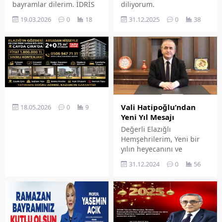
bayramlar dilerim. İDRİS
diliyorum.
ALAN ELAZIĞ TSO
19.03.2026
0
18
31.12.2025
0
38
BAŞKANI
Vali Hatipoğlu’ndan
18.05.2026
0
9
Yeni Yıl Mesajı
Değerli Elazığlı
Hemşehrilerim, Yeni bir
yılın heyecanını ve
mutluluğunu hep birlikte
31.12.2024
0
56
yaşıyoruz. Öncelikle, 2025
yılının kadim şehrimiz
Elazığ’a, güzel ülkemize ve
tüm insanlığa hayırlar
getirmesini temenni
ediyorum. Yeni yılda da