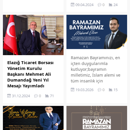
09.04.2024
0
24
Ramazan Bayramınızı, en
Elazığ Ticaret Borsası
içten duygularımla
Yönetim Kurulu
kutluyor;bayramın
Başkanı Mehmet Ali
milletimiz, İslam alemi ve
Dumandağ Yeni Yıl
tüm insanlık için
Mesajı Yayımladı
sevgi,barış, kardeşlik ve
19.03.2026
0
15
huzur getirmesini
Elazığ Ticaret Borsası
31.12.2024
0
71
temenni ediyorum.
Yönetim Kurulu Başkanı
SENCER SELMANOĞLUAK
Mehmet Ali Dumandağ,
PARTİ ELAZIĞ İL BAŞKANI
2025 yılına ilişkin
yayımladığı yeni yıl
mesajında, tüm
üyelerimize ve camiamıza