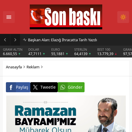
Başkan Alan: Elazığ İhracatta Tarih Yazdı
GRAM ALTIN
DOLAR
EURO
STERLİN
BIST 100
GRAM
6.660,55
47,7111
55,1881
64,4139
13.779,39
97,5
Anasayfa
Reklam
Paylaş
Tweetle
Gönder