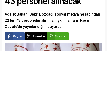
43 personel alınacak
Adalet Bakanı Bekir Bozdağ, sosyal medya hesabından
22 bin 43 personelin alımına ilişkin ilanların Resmi
Gazete’de yayınlandığını duyurdu.
Paylaş
Tweetle
Gönder
Elazığ Son Baskı
Yayınlama: 20.04.2023