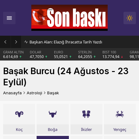
Başkan Alan: Elazığ İhracatta Tarih Yazdı
GRAM ALTIN
DOLAR
EURO
STERLİN
BIST 100
GRAM
6.614,69
47,7050
55,0521
64,2055
13.774,94
98,1
Başak Burcu (24 Ağustos - 23
Eylül)
Anasayfa
Astroloji
Başak
Koç
Boğa
İkizler
Yengeç