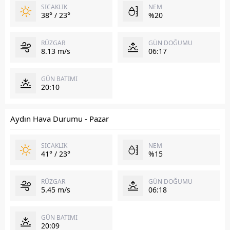
SICAKLIK
NEM
38° / 23°
%20
RÜZGAR
GÜN DOĞUMU
8.13 m/s
06:17
GÜN BATIMI
20:10
Aydın Hava Durumu - Pazar
SICAKLIK
NEM
41° / 23°
%15
RÜZGAR
GÜN DOĞUMU
5.45 m/s
06:18
GÜN BATIMI
20:09