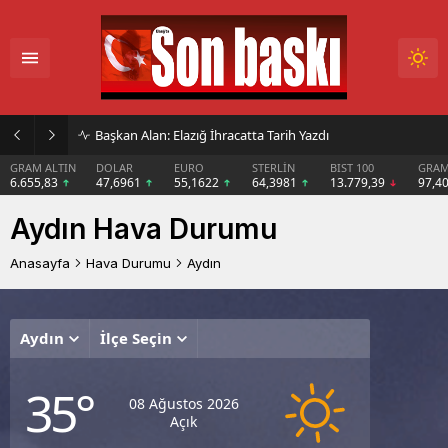
Başkan Alan: Elazığ İhracatta Tarih Yazdı
GRAM ALTIN
DOLAR
EURO
STERLİN
BIST 100
GRAM
6.655,83
47,6961
55,1622
64,3981
13.779,39
97,4
Aydın Hava Durumu
Anasayfa
Hava Durumu
Aydın
Aydın
İlçe Seçin
Cumart
Paz
P
35°
Açık
Açık
A
08 Ağustos 2026
Açık
38°
41°
4