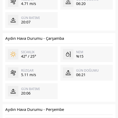
4.71 m/s
06:20
GÜN BATIMI
20:07
Aydın Hava Durumu - Çarşamba
SICAKLIK
NEM
42° / 25°
%15
RÜZGAR
GÜN DOĞUMU
5.11 m/s
06:21
GÜN BATIMI
20:06
Aydın Hava Durumu - Perşembe