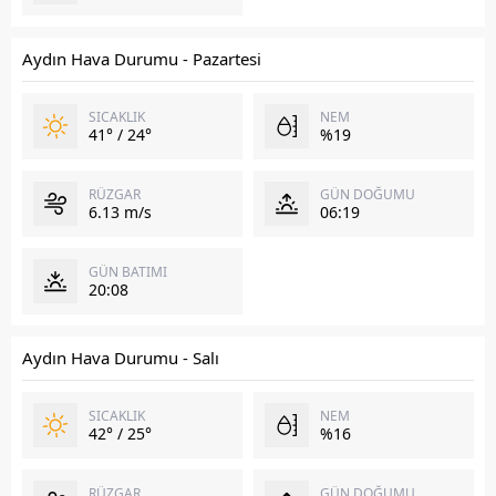
Aydın Hava Durumu - Pazartesi
SICAKLIK
NEM
41° / 24°
%19
RÜZGAR
GÜN DOĞUMU
6.13 m/s
06:19
GÜN BATIMI
20:08
Aydın Hava Durumu - Salı
SICAKLIK
NEM
42° / 25°
%16
RÜZGAR
GÜN DOĞUMU