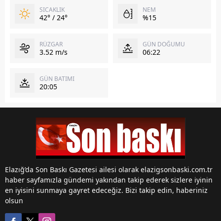
SICAKLIK
NEM
42° / 24°
%15
RÜZGAR
GÜN DOĞUMU
3.52 m/s
06:22
GÜN BATIMI
20:05
Elazığ’da Son Baskı Gazetesi ailesi olarak elazigsonbaski.com.tr
haber sayfamızla gündemi yakından takip ederek sizlere iyinin
en iyisini sunmaya gayret edeceğiz. Bizi takip edin, haberiniz
olsun